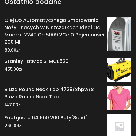
Ostatnio dodane
Olej Do Automatycznego Smarowania
Noży Tnących W Niszczarkach Ideal Od
Modelu 2240 Cc 5009 2Cc O Pojemności
200 Ml
zł
80,00
Stanley FatMax SFMCE520
zł
455,00
Bluza Round Neck Top 4728/Shpw/S
Bluza Round Neck Top
zł
147,00
Footguard 641850 200 Buty"Solid"
zł
260,09