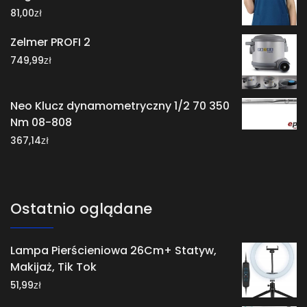
zł
81,00
Zelmer PROFI 2
zł
749,99
Neo Klucz dynamometryczny 1/2 70 350
Nm 08-808
zł
367,14
Ostatnio oglądane
Lampa Pierścieniowa 26Cm+ Statyw,
Makijaż, Tik Tok
zł
51,99