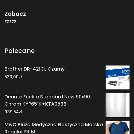
Zobacz
zzzzz
Polecane
Brother DR-421CL Czarny
zł
530,00
Deante Funkia Standard New 90x90
Chrom KYP651K+KTA053B
zł
939,54
M&C Bluza Medyczna Elastyczna Morska
Regular Fit M