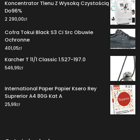
Koncentrator Tlenu Z Wysoką Czystością
Do96%
zł
2 290,00
Cofra Tokui Black S3 Ci Src Obuwie
Ochronne
zł
401,05
Karcher T 11/1 Classic 1.527-197.0
zł
546,99
International Paper Papier Ksero Rey
Suprerior A4 80G Kat A
zł
25,99