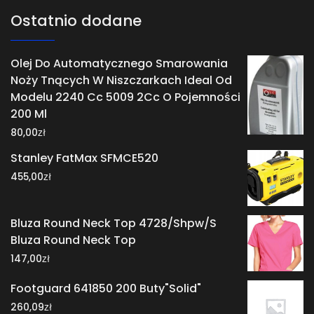
Ostatnio dodane
Olej Do Automatycznego Smarowania
Noży Tnących W Niszczarkach Ideal Od
Modelu 2240 Cc 5009 2Cc O Pojemności
200 Ml
zł
80,00
Stanley FatMax SFMCE520
zł
455,00
Bluza Round Neck Top 4728/Shpw/S
Bluza Round Neck Top
zł
147,00
Footguard 641850 200 Buty"Solid"
zł
260,09