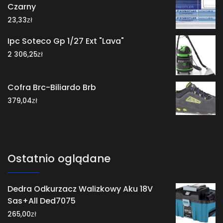
Czarny
zł
23,33
Ipc Soteco Gp 1/27 Ext "Lava"
zł
2 306,25
Cofra Brc-Biliardo Brb
zł
379,04
Ostatnio oglądane
Dedra Odkurzacz Walizkowy Aku 18V
Sas+All Ded7075
zł
265,00