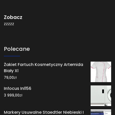
Zobacz
zzzzz
Polecane
Żakiet Fartuch Kosmetyczny Artemida
Biały Xl
zł
79,00
Infocus Inl156
zł
3 999,00
Markery Usuwalne Staedtler Niebieski I