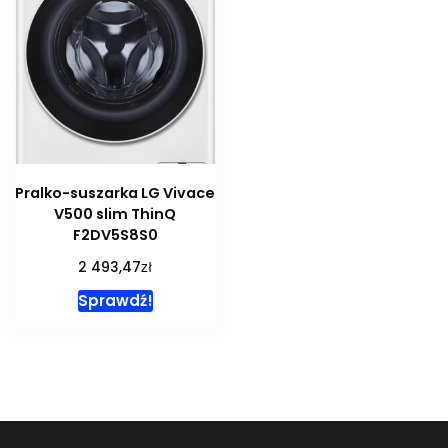
Pralko-suszarka LG Vivace
V500 slim ThinQ
F2DV5S8S0
zł
2 493,47
Sprawdź!