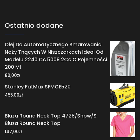
Ostatnio dodane
Olej Do Automatycznego Smarowania
Noży Tnących W Niszczarkach Ideal Od
Modelu 2240 Cc 5009 2Cc O Pojemności
200 Ml
zł
80,00
Stanley FatMax SFMCE520
zł
455,00
Bluza Round Neck Top 4728/Shpw/S
Bluza Round Neck Top
zł
147,00