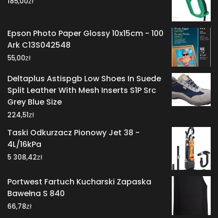
zł
185,00
Epson Photo Paper Glossy 10x15cm - 100
Ark C13S042548
zł
55,00
Deltaplus Astispgb Low Shoes In Suede
Split Leather With Mesh Inserts S1P Src
Grey Blue Size
zł
224,51
Taski Odkurzacz Pionowy Jet 38 -
4L/16kPa
zł
5 308,42
Portwest Fartuch Kucharski Zapaska
Bawełna S 840
zł
66,78