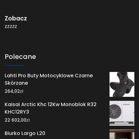
Zobacz
zzzzz
Polecane
Lahti Pro Buty Motocyklowe Czarne
Skórzane
zł
264,02
Kaisai Arctic Khc 12Kw Monoblok R32
KHC12RY3
zł
22 602,00
Biurko Largo L20