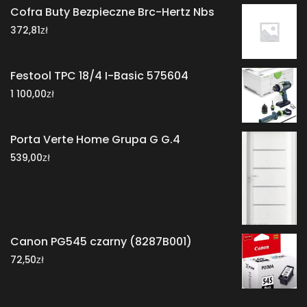
Cofra Buty Bezpieczne Brc-Hertz Nbs
zł
372,81
Festool TPC 18/4 I-Basic 575604
zł
1 100,00
Porta Verte Home Grupa G G.4
zł
539,00
Canon PG545 czarny (8287B001)
zł
72,50