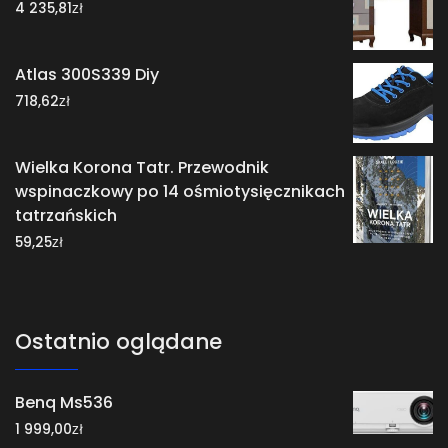
zł
4 235,81
Atlas 300S339 Diy
zł
718,62
Wielka Korona Tatr. Przewodnik
wspinaczkowy po 14 ośmiotysięcznikach
tatrzańskich
zł
59,25
Ostatnio oglądane
Benq Ms536
zł
1 999,00