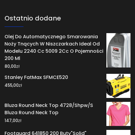
Ostatnio dodane
Olej Do Automatycznego Smarowania
Noży Tnących W Niszczarkach Ideal Od
Modelu 2240 Cc 5009 2Cc O Pojemności
200 Ml
zł
80,00
Stanley FatMax SFMCE520
zł
455,00
Bluza Round Neck Top 4728/Shpw/S
Bluza Round Neck Top
zł
147,00
Footguard 641850 200 Buty"Solid"