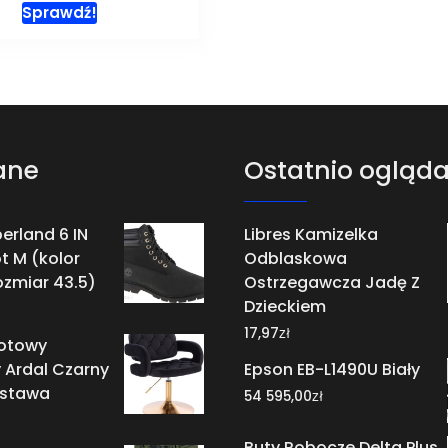
Sprawdź!
ane
Ostatnio ogląd
erland 6 IN
Libres Kamizelka
t M (kolor
Odblaskowa
ozmiar 43.5)
Ostrzegawcza Jadę Z
Dzieckiem
zł
17,97
rotowy
 Ardal Czarny
Epson EB-L1490U Biały
dstawa
zł
54 595,00
Buty Robocze Delta Plus