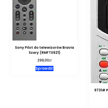
Sony Pilot do telewizorów Bravia
Szary (RMFTX621)
zł
299,00
Sprawdź!
9731# P