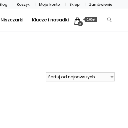
Blog
Koszyk
Moje konto
Sklep
Zamówienie
Niszczarki
Klucze i nasadki
0,00zł
0