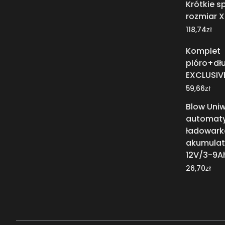
Krótkie 
rozmiar X
zł
118,74
Komplet
pióro+dł
EXCLUSIVE
zł
59,66
Blow Uni
automat
ładowark
akumulat
12V/3-9A
zł
26,70