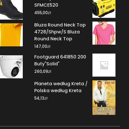
SFMCE520
zł
455,00
Bluza Round Neck Top
4728/Shpw/S Bluza
Round Neck Top
zł
147,00
Footguard 641850 200
Buty"Solid"
zł
260,09
Planeta według Kreta /
Polska według Kreta
zł
54,13