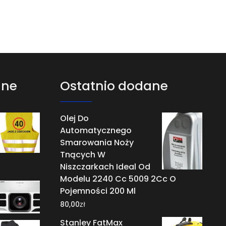
ane
Ostatnio dodane
Olej Do
Automatycznego
Smarowania Noży
Tnących W
Niszczarkach Ideal Od
Modelu 2240 Cc 5009 2Cc O
Pojemności 200 Ml
zł
80,00
Stanley FatMax