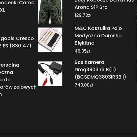
spodenki Camo,
Arona S1P Src
XL
zł
129,73
M&C Koszulka Polo
Medyczna Damska
ugopis Cresco
Błękitna
 ES (830147)
zł
49,35
Bcs Kamera
wersalna
Dmq3803Ir3 B(Ii)
yczna
(BCSDMQ3803IR3BII)
a do
zł
740,00
orów żelowych
h