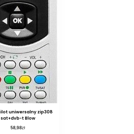
ilot uniwersalny zip308
sat+dvb-t Blow
zł
58,98