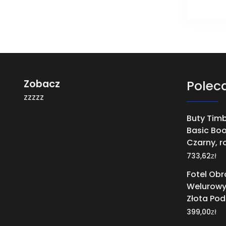
Zobacz
Polec
zzzzz
Buty Timb
Basic Boo
Czarny, r
zł
733,62
Fotel Ob
Welurowy
Złota Po
zł
399,00