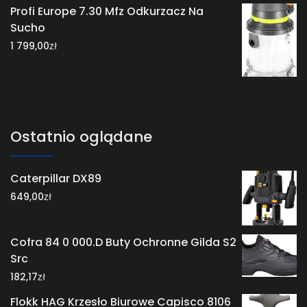
Profi Europe 7.30 Mfz Odkurzacz Na
Sucho
zł
1 799,00
Ostatnio oglądane
Caterpillar DX89
zł
649,00
Cofra 84 0 000.D Buty Ochronne Gilda S2
Src
zł
182,17
Flokk HAG Krzesło Biurowe Capisco 8106