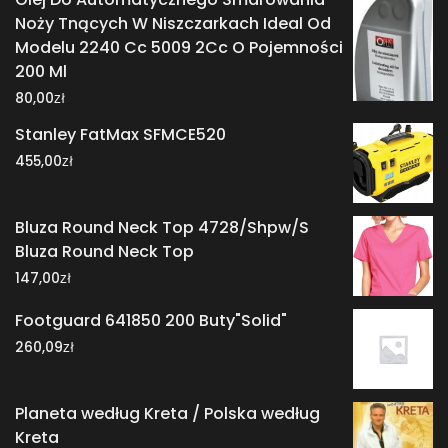
Noży Tnących W Niszczarkach Ideal Od
Modelu 2240 Cc 5009 2Cc O Pojemności
200 Ml
zł
80,00
Stanley FatMax SFMCE520
zł
455,00
Bluza Round Neck Top 4728/Shpw/S
Bluza Round Neck Top
zł
147,00
Footguard 641850 200 Buty"Solid"
zł
260,09
Planeta według Kreta / Polska według
Kreta