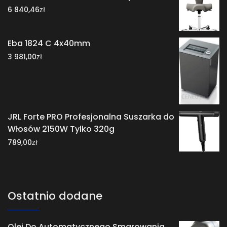
zł
6 840,46
Eba 1824 C 4x40mm
zł
3 981,00
JRL Forte PRO Profesjonalna Suszarka do
Włosów 2150W Tylko 320g
zł
789,00
Ostatnio dodane
Olej Do Automatycznego Smarowania