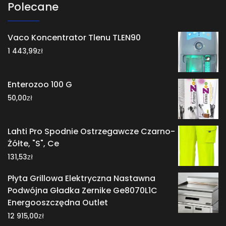
Polecane
Vaco Koncentrator Tlenu TLEN90
zł
1 443,99
Enterozoo 100 G
zł
50,00
Lahti Pro Spodnie Ostrzegawcze Czarno-
Żółte, "S", Ce
zł
131,53
Płyta Grillowa Elektryczna Nastawna
Podwójna Gładka Zernike Ge8070L1C
Energooszczędna Outlet
zł
12 915,00