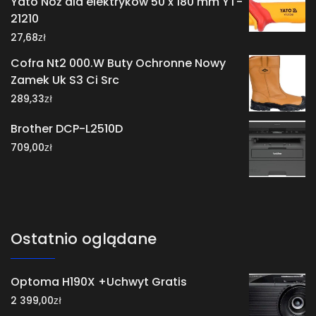
Yato Nóż dla elektryków 50 x 180 mm YT-
21210
zł
27,68
Cofra Nt2 000.W Buty Ochronne Nowy
Zamek Uk S3 Ci Src
zł
289,33
Brother DCP-L2510D
zł
709,00
Ostatnio oglądane
Optoma H190X +Uchwyt Gratis
zł
2 399,00