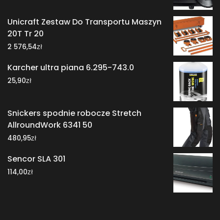
Unicraft Zestaw Do Transportu Maszyn
20T Tr 20
zł
2 576,54
Karcher ultra piana 6.295-743.0
zł
25,90
Snickers spodnie robocze Stretch
AllroundWork 6341 50
zł
480,95
Sencor SLA 301
zł
114,00