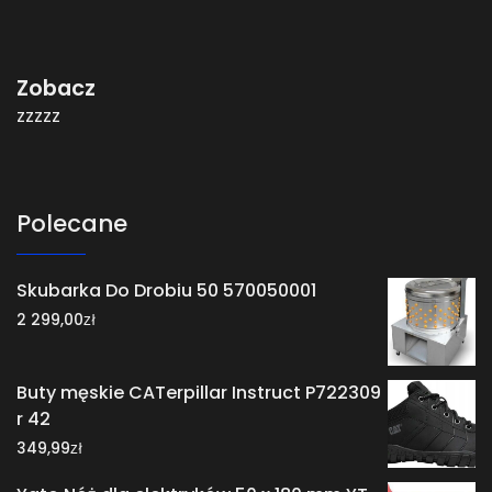
Zobacz
zzzzz
Polecane
Skubarka Do Drobiu 50 570050001
zł
2 299,00
Buty męskie CATerpillar Instruct P722309
r 42
zł
349,99