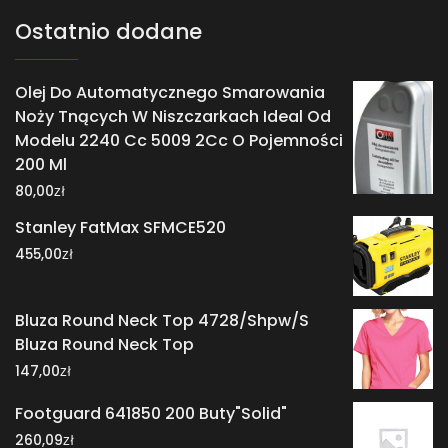
Ostatnio dodane
Olej Do Automatycznego Smarowania
Noży Tnących W Niszczarkach Ideal Od
Modelu 2240 Cc 5009 2Cc O Pojemności
200 Ml
zł
80,00
Stanley FatMax SFMCE520
zł
455,00
Bluza Round Neck Top 4728/Shpw/S
Bluza Round Neck Top
zł
147,00
Footguard 641850 200 Buty"Solid"
zł
260,09