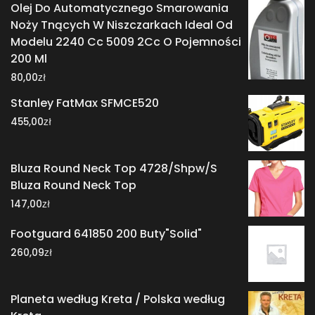
Olej Do Automatycznego Smarowania
Noży Tnących W Niszczarkach Ideal Od
Modelu 2240 Cc 5009 2Cc O Pojemności
200 Ml
zł
80,00
Stanley FatMax SFMCE520
zł
455,00
Bluza Round Neck Top 4728/Shpw/S
Bluza Round Neck Top
zł
147,00
Footguard 641850 200 Buty"Solid"
zł
260,09
Planeta według Kreta / Polska według