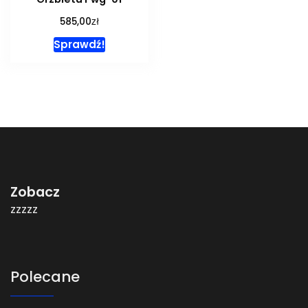
zł
585,00
Sprawdź!
Zobacz
zzzzz
Polecane