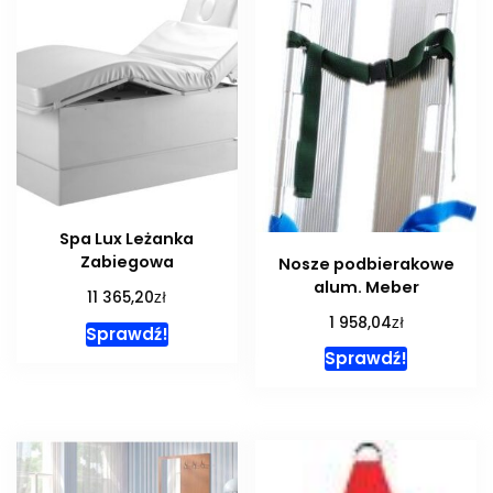
Spa Lux Leżanka
Zabiegowa
Nosze podbierakowe
alum. Meber
zł
11 365,20
zł
1 958,04
Sprawdź!
Sprawdź!