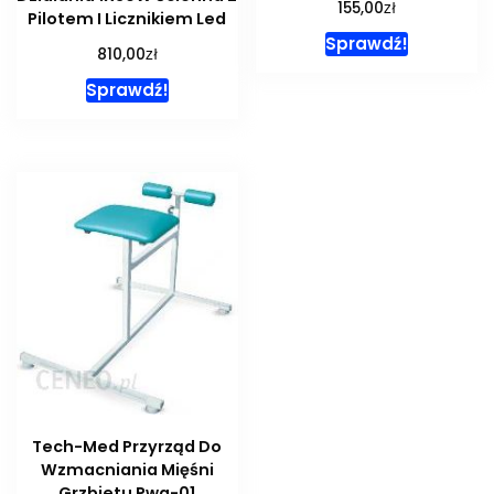
zł
155,00
Pilotem I Licznikiem Led
Sprawdź!
zł
810,00
Sprawdź!
Tech-Med Przyrząd Do
Wzmacniania Mięśni
Grzbietu Pwg-01