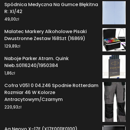
Spódnica Medyczna Na Gumce Błękitna
R: Xl/42
zł
49,00
Malatec Markery Alkoholowe Pisaki
Dwustronne Zestaw 168Szt (16869)
zł
129,89
Naboje Parker Atram. Quink
Nieb.S0116240/1950384
zł
1,86
Cofra V051 0 04.Z46 Spodnie Rotterdam
Rozmiar 46 W Kolorze
Antracytowym/Czarnym
zł
220,93
Ag Neovo X-17E (X17E0011E0100)