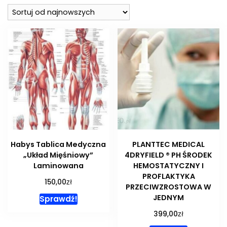
najnowszych
Habys Tablica Medyczna
PLANTTEC MEDICAL
„Układ Mięśniowy”
4DRYFIELD ® PH ŚRODEK
Laminowana
HEMOSTATYCZNY I
PROFLAKTYKA
zł
150,00
PRZECIWZROSTOWA W
JEDNYM
Sprawdź!
zł
399,00