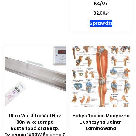
Kc/07
zł
32,00
Sprawdź!
Ultra Viol Ultra Viol Nbv
Habys Tablica Medyczna
30Nlw Rc Lampa
„Kończyna Dolna”
Bakteriobójcza Bezp.
Laminowana
Działania 1X30W Ścienna Z