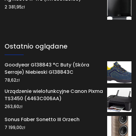
zł
2 381,95
Ostatnio oglądane
Goodyear G138843 °C Buty (Skóra
Serraje) Niebieski G138843C
zł
78,62
Urządzenie wielofunkcyjne Canon Pixma
TS3450 (4463C006AA)
zł
263,60
Sonus Faber Sonetto III Orzech
zł
7 199,00