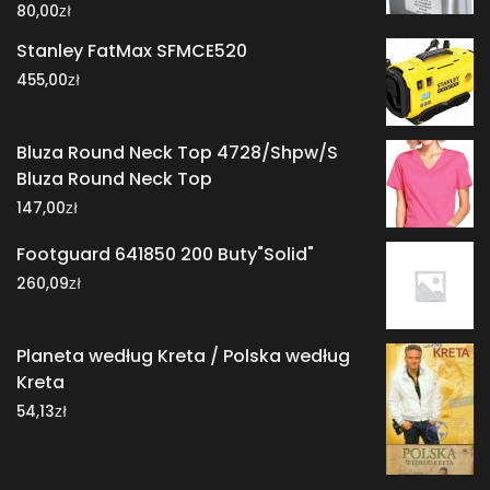
zł
80,00
Stanley FatMax SFMCE520
zł
455,00
Bluza Round Neck Top 4728/Shpw/S
Bluza Round Neck Top
zł
147,00
Footguard 641850 200 Buty"Solid"
zł
260,09
Planeta według Kreta / Polska według
Kreta
zł
54,13