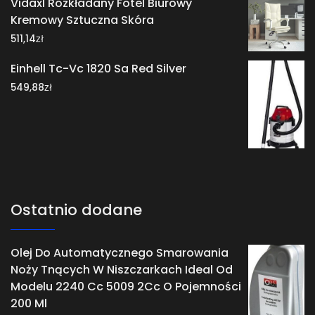
Vidaxl Rozkładany Fotel Biurowy
Kremowy Sztuczna Skóra
zł
511,14
Einhell Tc-Vc 1820 Sa Red Silver
zł
549,88
Ostatnio dodane
Olej Do Automatycznego Smarowania
Noży Tnących W Niszczarkach Ideal Od
Modelu 2240 Cc 5009 2Cc O Pojemności
200 Ml