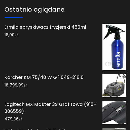
Ostatnio oglądane
Ermila spryskiwacz fryzjerski 450ml
zł
18,00
Karcher KM 75/40 W G 1.049-216.0
zł
16 799,99
Logitech MX Master 3S Grafitowa (910-
006559)
zł
479,36