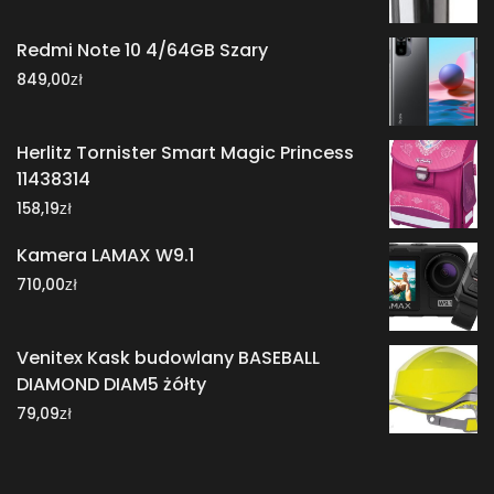
Redmi Note 10 4/64GB Szary
zł
849,00
Herlitz Tornister Smart Magic Princess
11438314
zł
158,19
Kamera LAMAX W9.1
zł
710,00
Venitex Kask budowlany BASEBALL
DIAMOND DIAM5 żółty
zł
79,09