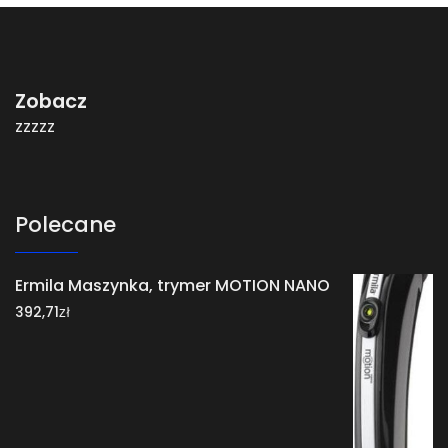
Zobacz
zzzzz
Polecane
Ermila Maszynka, trymer MOTION NANO
zł
392,71