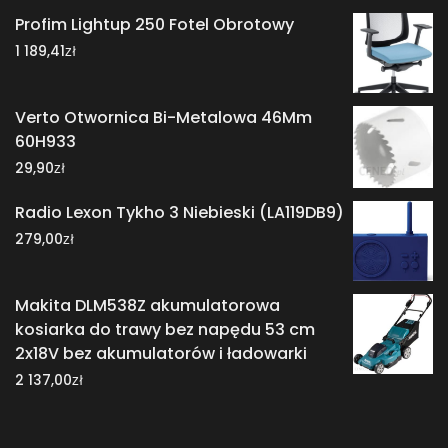
Profim Lightup 250 Fotel Obrotowy
zł
1 189,41
Verto Otwornica Bi-Metalowa 46Mm
60H933
zł
29,90
Radio Lexon Tykho 3 Niebieski (LA119DB9)
zł
279,00
Makita DLM538Z akumulatorowa
kosiarka do trawy bez napędu 53 cm
2x18V bez akumulatorów i ładowarki
zł
2 137,00