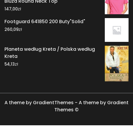
Bluza Round Neck Top
zł
147,00
Footguard 641850 200 Buty"Solid"
zł
260,09
Planeta według Kreta / Polska według
Kreta
zł
54,13
A theme by GradientThemes - A theme by Gradient
Themes ©