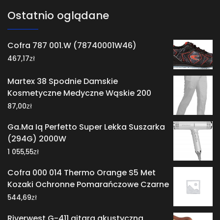
Ostatnio oglądane
Cofra 787 001.W (78740001W46)
zł
467,17
Martex 38 Spodnie Damskie
Kosmetyczne Medyczne Wąskie 200
zł
87,00
Ga.Ma Iq Perfetto Super Lekka Suszarka
(294G) 2000W
zł
1 055,55
Cofra 000 014 Thermo Orange S5 Met
Kozaki Ochronne Pomarańczowe Czarne
zł
544,69
Riverwest G-411 gitara akustyczna