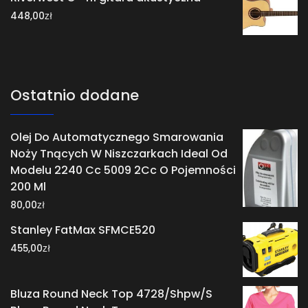
zł
448,00
Ostatnio dodane
Olej Do Automatycznego Smarowania
Noży Tnących W Niszczarkach Ideal Od
Modelu 2240 Cc 5009 2Cc O Pojemności
200 Ml
zł
80,00
Stanley FatMax SFMCE520
zł
455,00
Bluza Round Neck Top 4728/Shpw/S