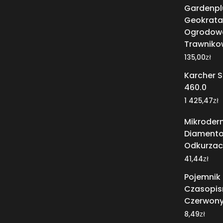
Gardenpl
Geokrata
Ogrodowa
Trawniko
zł
135,00
Karcher S
460.0
zł
1 425,47
Mikroder
Diament
Odkurzac
zł
41,44
Pojemnik
Czasopis
Czerwony
zł
8,49