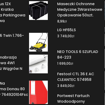
us 12X
Maseczki Ochronne
 Kratka
Medyczne 3Warstwowe
 Parkingowa
Opakowanie 50szt.
wa
zł
8,99
LG HF65LS
6 Twin 1.766-
zł
3 749,00
NEO TOOLS 6 SZUFLAD
mabrazja
84-223
owa 4W1
zł
1 699,00
z Wągrów N
Festool CTL 36 E AC
CLEANTEC 574958
 Na
zł
3 849,00
ma Donau 80
 764920104Fsc
Portwest Fartuch
Wodoodporny