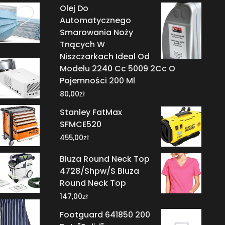
Olej Do
Automatycznego
Smarowania Noży
Tnących W
Niszczarkach Ideal Od
Modelu 2240 Cc 5009 2Cc O
Pojemności 200 Ml
zł
80,00
Stanley FatMax
SFMCE520
zł
455,00
Bluza Round Neck Top
4728/Shpw/S Bluza
Round Neck Top
zł
147,00
Footguard 641850 200