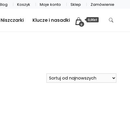
Blog
Koszyk
Moje konto
Sklep
Zamówienie
Niszczarki
Klucze i nasadki
0,00zł
0