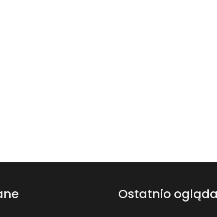
ane
Ostatnio ogląd