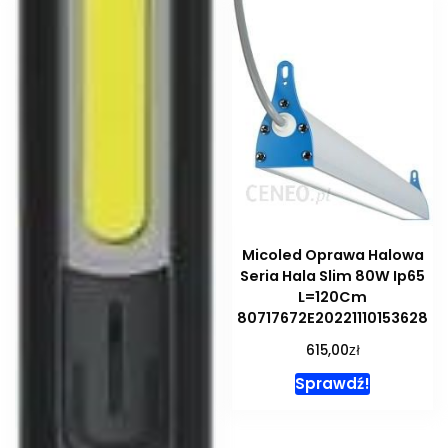
Micoled Oprawa Halowa
Seria Hala Slim 80W Ip65
L=120Cm
80717672E20221110153628
zł
615,00
Sprawdź!