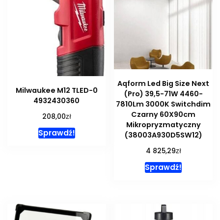
Aqform Led Big Size Next
Milwaukee M12 TLED-0
(Pro) 39,5-71W 4460-
4932430360
7810Lm 3000K Switchdim
Czarny 60X90cm
zł
208,00
Mikropryzmatyczny
Sprawdź!
(38003A930D5SW12)
zł
4 825,29
Sprawdź!