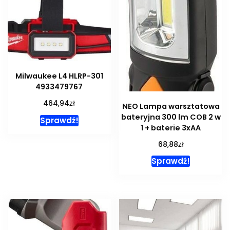
Milwaukee L4 HLRP-301
4933479767
zł
464,94
NEO Lampa warsztatowa
bateryjna 300 lm COB 2 w
Sprawdź!
1 + baterie 3xAA
zł
68,88
Sprawdź!