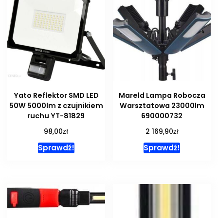
Yato Reflektor SMD LED
Mareld Lampa Robocza
50W 5000lm z czujnikiem
Warsztatowa 23000lm
ruchu YT-81829
690000732
zł
zł
98,00
2 169,90
Sprawdź!
Sprawdź!