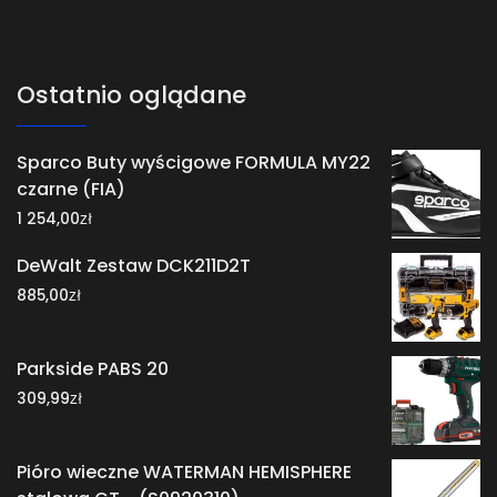
Ostatnio oglądane
Sparco Buty wyścigowe FORMULA MY22
czarne (FIA)
zł
1 254,00
DeWalt Zestaw DCK211D2T
zł
885,00
Parkside PABS 20
zł
309,99
Pióro wieczne WATERMAN HEMISPHERE