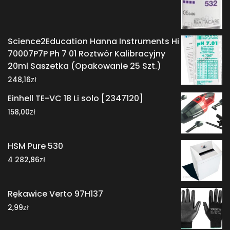
Science2Education Hanna Instruments Hi
70007P7P Ph 7 01 Roztwór Kalibracyjny
20ml Saszetka (Opakowanie 25 Szt.)
zł
248,16
Einhell TE-VC 18 Li solo [2347120]
zł
158,00
HSM Pure 530
zł
4 282,86
Rękawice Verto 97H137
zł
2,99