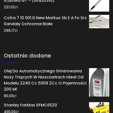
stalowa GT - (S0920310)
zł
221,02
Cofra 7 10 001.D New Markus Sb E A Fo Src
Sandały Ochronne Białe
zł
296,17
Ostatnio dodane
Olej Do Automatycznego Smarowania
Noży Tnących W Niszczarkach Ideal Od
Modelu 2240 Cc 5009 2Cc O Pojemności
200 Ml
zł
80,00
Stanley FatMax SFMCE520
zł
455,00