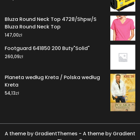
Bluza Round Neck Top 4728/Shpw/S
Bluza Round Neck Top
zł
147,00
Footguard 641850 200 Buty"Solid"
zł
260,09
Planeta według Kreta / Polska według
Kreta
zł
54,13
A theme by GradientThemes - A theme by Gradient