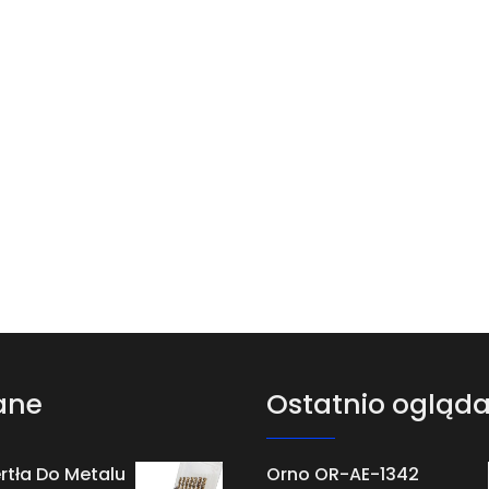
ane
Ostatnio ogląd
rtła Do Metalu
Orno OR-AE-1342