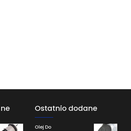
ane
Ostatnio dodane
Olej Do