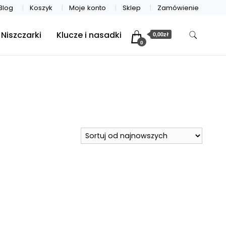
Blog
Koszyk
Moje konto
Sklep
Zamówienie
Niszczarki
Klucze i nasadki
0,00zł
0