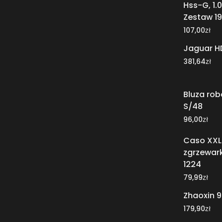
Hss-G, 1.
Zestaw 19
zł
107,00
Jaguar H
zł
381,64
Bluza rob
S/48
zł
96,00
Caso XXL 
zgrzewar
1224
zł
79,99
Zhaoxin 
zł
179,90