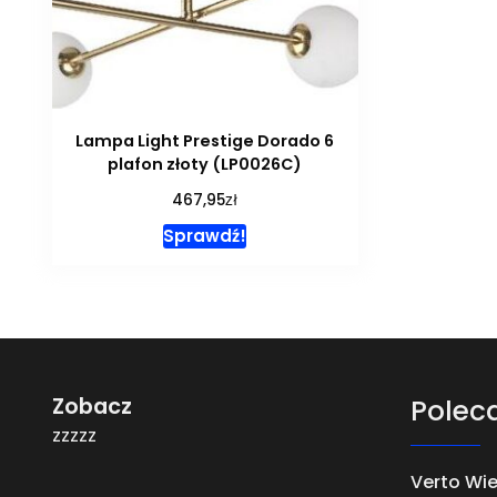
Lampa Light Prestige Dorado 6
plafon złoty (LP0026C)
zł
467,95
Sprawdź!
Zobacz
Polec
zzzzz
Verto Wie