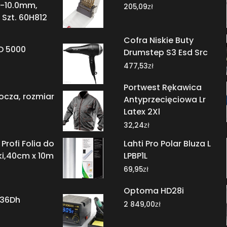
0-10.0mm,
zł
205,09
 Szt. 60H812
Cofra Niskie Buty
D 5000
Drumstep S3 Esd Src
zł
477,53
Portwest Rękawica
ocza, rozmiar
Antyprzecięciowa Lr
Latex 2Xl
zł
32,24
Profi Folia do
Lahti Pro Polar Bluza L
ki,40cm x 10m
LPBP1L
zł
69,95
Optoma HD28i
936Dh
zł
2 849,00