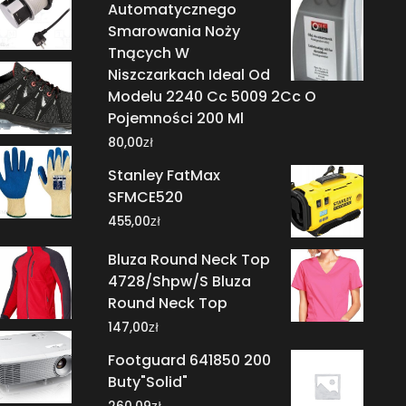
Automatycznego
Smarowania Noży
Tnących W
Niszczarkach Ideal Od
Modelu 2240 Cc 5009 2Cc O
Pojemności 200 Ml
zł
80,00
Stanley FatMax
SFMCE520
zł
455,00
Bluza Round Neck Top
4728/Shpw/S Bluza
Round Neck Top
zł
147,00
Footguard 641850 200
Buty"Solid"
zł