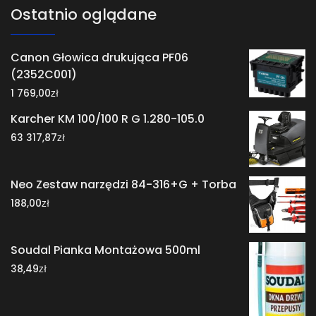
Ostatnio oglądane
Canon Głowica drukująca PF06
(2352C001)
zł
1 769,00
Karcher KM 100/100 R G 1.280-105.0
zł
63 317,87
Neo Zestaw narzędzi 84-316+G + Torba
zł
188,00
Soudal Pianka Montażowa 500ml
zł
38,49