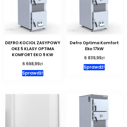
DEFRO KOCIOŁ ZASYPOWY
Defro Optima Komfort
OKE 5 KLASY OPTIMA
Eko 17kW
KOMFORT EKO 9 KW
zł
6 839,99
zł
6 698,99
Sprawdź!
Sprawdź!