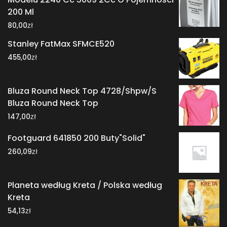
200 Ml
zł
80,00
Stanley FatMax SFMCE520
zł
455,00
Bluza Round Neck Top 4728/Shpw/S
Bluza Round Neck Top
zł
147,00
Footguard 641850 200 Buty"Solid"
zł
260,09
Planeta według Kreta / Polska według
Kreta
zł
54,13