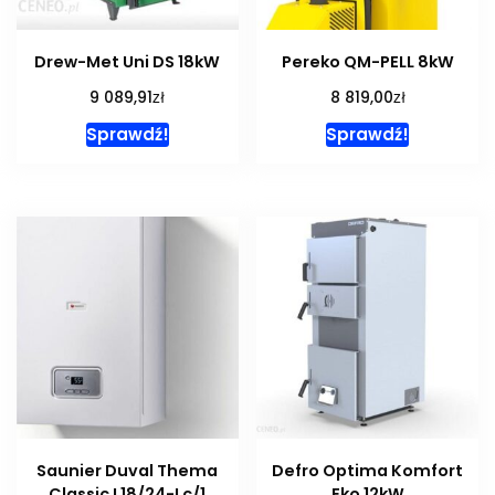
Drew-Met Uni DS 18kW
Pereko QM-PELL 8kW
zł
zł
9 089,91
8 819,00
Sprawdź!
Sprawdź!
Saunier Duval Thema
Defro Optima Komfort
Classic L18/24-Lc/1
Eko 12kW