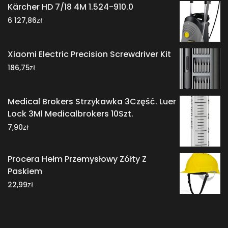
Kärcher HD 7/18 4M 1.524-910.0
zł
6 127,86
Xiaomi Electric Precision Screwdriver Kit
zł
186,75
Medical Brokers Strzykawka 3Część. Luer
Lock 3Ml Medicalbrokers 10Szt.
zł
7,90
Procera Hełm Przemysłowy Zółty Z
Paskiem
zł
22,99