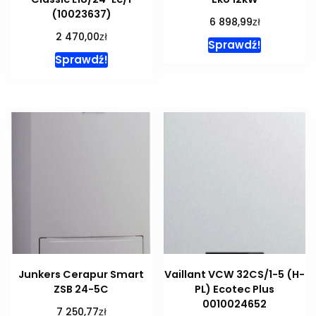
(10023637)
zł
6 898,99
zł
2 470,00
Sprawdź!
Sprawdź!
Junkers Cerapur Smart
Vaillant VCW 32CS/1-5 (H-
ZSB 24-5C
PL) Ecotec Plus
0010024652
zł
7 250,77