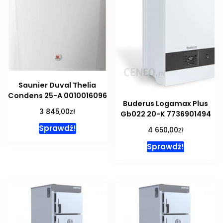
Saunier Duval Thelia
Condens 25-A 0010016096
Buderus Logamax Plus
zł
3 845,00
Gb022 20-K 7736901494
Sprawdź!
zł
4 650,00
Sprawdź!