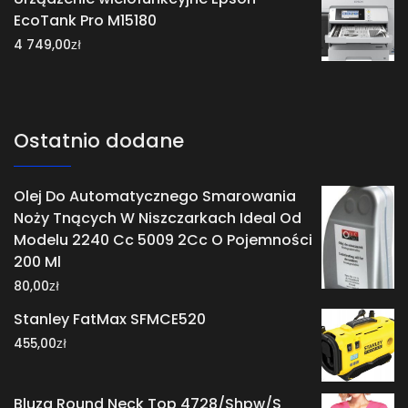
EcoTank Pro M15180
zł
4 749,00
Ostatnio dodane
Olej Do Automatycznego Smarowania
Noży Tnących W Niszczarkach Ideal Od
Modelu 2240 Cc 5009 2Cc O Pojemności
200 Ml
zł
80,00
Stanley FatMax SFMCE520
zł
455,00
Bluza Round Neck Top 4728/Shpw/S