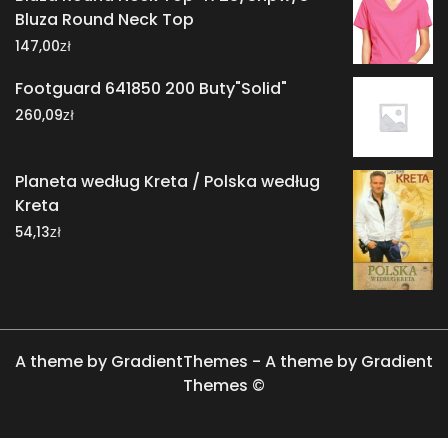
Bluza Round Neck Top
zł
147,00
Footguard 641850 200 Buty"Solid"
zł
260,09
Planeta według Kreta / Polska według
Kreta
zł
54,13
A theme by GradientThemes - A theme by Gradient
Themes ©