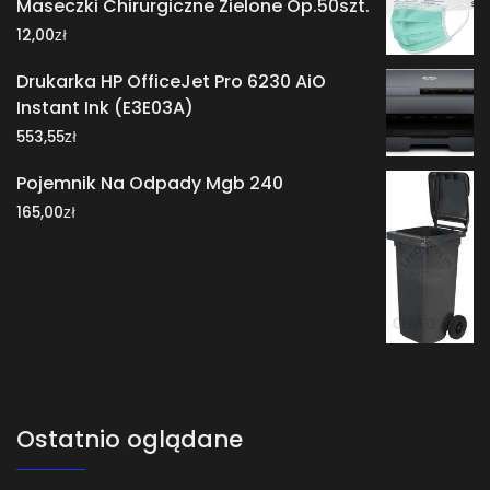
Maseczki Chirurgiczne Zielone Op.50szt.
zł
12,00
Drukarka HP OfficeJet Pro 6230 AiO
Instant Ink (E3E03A)
zł
553,55
Pojemnik Na Odpady Mgb 240
zł
165,00
Ostatnio oglądane