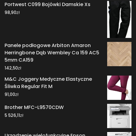
Portwest C099 Bojówki Damskie Xs
zł
98,90
Panele podłogowe Arbiton Amaron
Herringbone Dąb Wembley Ca 159 AC5
5mm CA159
zł
142,50
M&C Joggery Medyczne Elastyczne
Śliwka Regular Fit M
zł
91,00
Brother MFC-L9570CDW
zł
5 526,11
Urządzenie wielofunkcyjne Epson