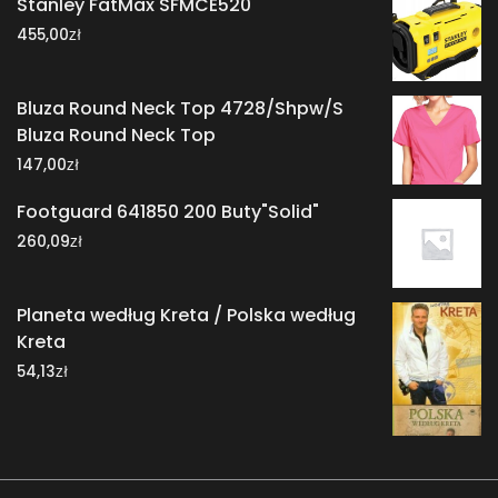
Stanley FatMax SFMCE520
zł
455,00
Bluza Round Neck Top 4728/Shpw/S
Bluza Round Neck Top
zł
147,00
Footguard 641850 200 Buty"Solid"
zł
260,09
Planeta według Kreta / Polska według
Kreta
zł
54,13