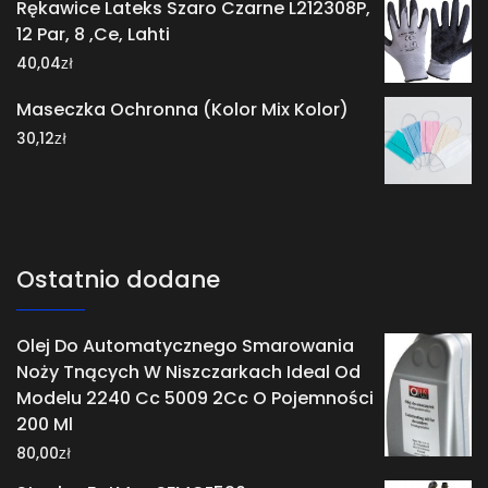
Rękawice Lateks Szaro Czarne L212308P,
12 Par, 8 ,Ce, Lahti
zł
40,04
Maseczka Ochronna (Kolor Mix Kolor)
zł
30,12
Ostatnio dodane
Olej Do Automatycznego Smarowania
Noży Tnących W Niszczarkach Ideal Od
Modelu 2240 Cc 5009 2Cc O Pojemności
200 Ml
zł
80,00