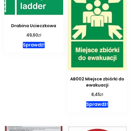
Drabina Ucieczkowa
zł
49,60
Sprawdź!
AB002 Miejsce zbiórki do
ewakuacji
zł
8,45
Sprawdź!