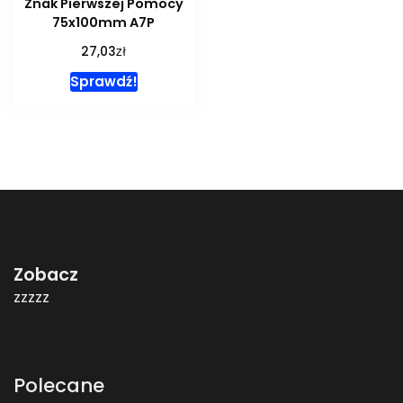
Znak Pierwszej Pomocy
75x100mm A7P
zł
27,03
Sprawdź!
Zobacz
zzzzz
Polecane