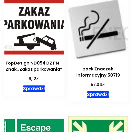
TopDesign ND054 DZ PN –
zack Znaczek
Znak „Zakaz parkowania”
informacyjny 50719
zł
8,12
zł
57,04
Sprawdź!
Sprawdź!