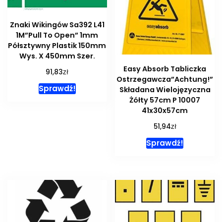
Znaki Wikingów Sa392 L41
1M”Pull To Open” 1mm
Półsztywny Plastik 150mm
Wys. X 450mm Szer.
Easy Absorb Tabliczka
zł
91,83
Ostrzegawcza”Achtung!”
Sprawdź!
Składana Wielojęzyczna
Żółty 57cm P 10007
41x30x57cm
zł
51,94
Sprawdź!