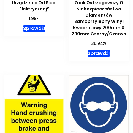
Urządzenia Od Sieci
Znak Ostrzegawczy O
Elektrycznej”
Niebezpieczeństwo
Diamentów
zł
1,99
Samoprzylepny Winyl
Kwadratowy 200mm X
Sprawdź!
200mm Czarny/Czerwo
zł
36,94
Sprawdź!