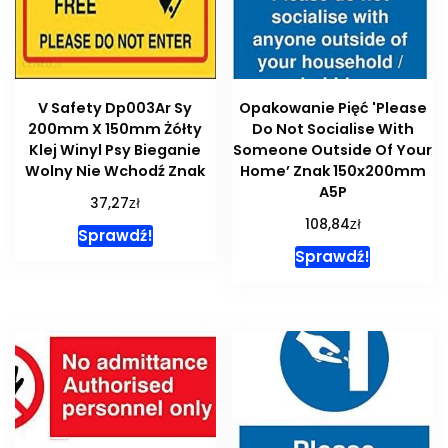
V Safety Dp003Ar Sy
Opakowanie Pięć 'Please
200mm X 150mm Żółty
Do Not Socialise With
Klej Winyl Psy Bieganie
Someone Outside Of Your
Wolny Nie Wchodź Znak
Home’ Znak 150x200mm
A5P
zł
37,27
zł
108,84
Sprawdź!
Sprawdź!