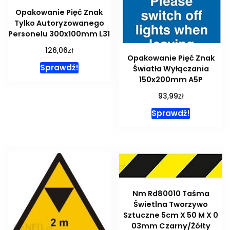
Opakowanie Pięć Znak
Tylko Autoryzowanego
Personelu 300x100mm L31
zł
126,06
Opakowanie Pięć Znak
Sprawdź!
Światła Wyłączania
150x200mm A5P
zł
93,99
Sprawdź!
Nm Rd80010 Taśma
Świetlna Tworzywo
Sztuczne 5cm X 50 M X 0
03mm Czarny/Żółty