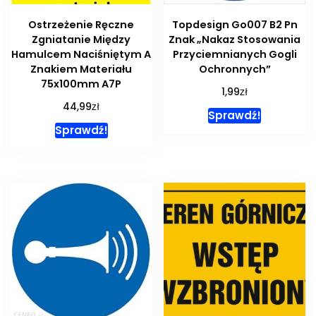
Ostrzeżenie Ręczne
Topdesign Go007 B2 Pn
Zgniatanie Między
Znak „Nakaz Stosowania
Hamulcem Naciśniętym A
Przyciemnianych Gogli
Znakiem Materiału
Ochronnych”
75x100mm A7P
zł
1,99
zł
44,99
Sprawdź!
Sprawdź!