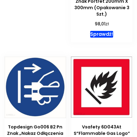
Znak Portret 200mm X
300mm (Opakowanie 3
Szt.)
zł
98,01
Sprawdź!
Topdesign Go006 B2 Pn
Vsafety 6D043At
Znak „Nakaz Odłączenia
S”Flammable Gas Logo”