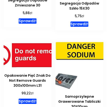
Segregacja Odpadów
Segregacja Odpadów
Zmieszane 30
Szkło 15X30
zł
5,88
zł
5,75
Sprawdź!
Sprawdź!
Opakowanie Pięć Znak Do
Not Remove Guards
300x100mm L31
zł
99,22
Samoprzylepne
Sprawdź!
Grawerowane Tabliczki
30X10cm