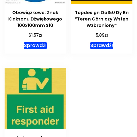
Obowiązkowe: Znak
Topdesign Oa180 Dy Bn
Klaksonu Dźwiękowego
”Teren Górniczy Wstęp
100x100mm S10
Wzbroniony”
zł
zł
61,57
5,89
Sprawdź!
Sprawdź!