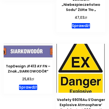
„Niebezpieczeństwo
Sodu” Żółte Tło „
zł
47,03
Sprawdź!
TopDesign JF413 AY FN –
Znak „SIARKOWODÓR”
zł
25,83
Sprawdź!
Vsafety 69016Au S’Danger
Explosive Atmosphere’