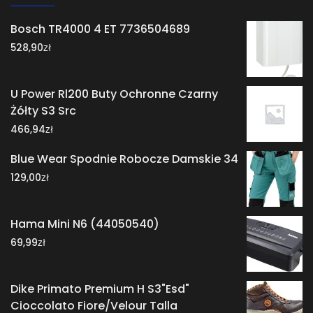
Bosch TR4000 4 ET 7736504689
zł
528,90
U Power Rl200 Buty Ochronne Czarny
Żółty S3 Src
zł
466,94
Blue Wear Spodnie Robocze Damskie 34
zł
129,00
Hama Mini N6 (44050540)
zł
69,99
Dike Primato Premium H S3"Esd"
Cioccolato Fiore/Velour Talla