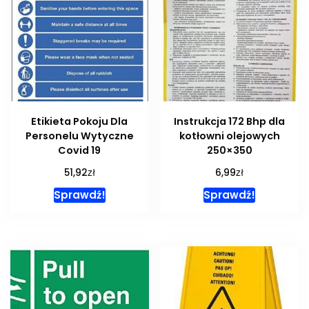
Etikieta Pokoju Dla
Instrukcja 172 Bhp dla
Personelu Wytyczne
kotłowni olejowych
Covid 19
250×350
zł
zł
51,92
6,99
Sprawdź!
Sprawdź!