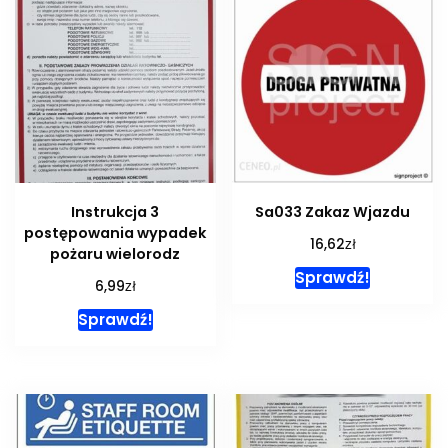
Instrukcja 3
Sa033 Zakaz Wjazdu
postępowania wypadek
zł
16,62
pożaru wielorodz
Sprawdź!
zł
6,99
Sprawdź!