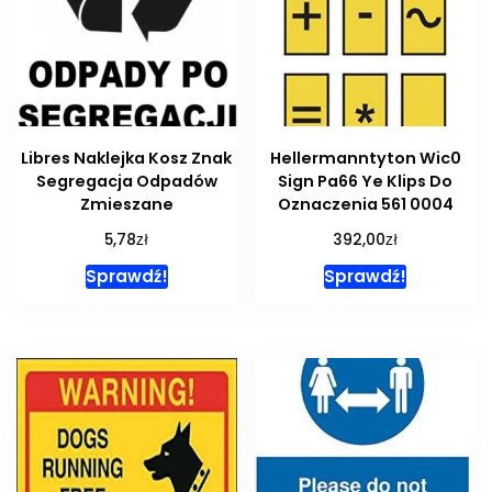
Libres Naklejka Kosz Znak
Hellermanntyton Wic0
Segregacja Odpadów
Sign Pa66 Ye Klips Do
Zmieszane
Oznaczenia 561 0004
zł
zł
5,78
392,00
Sprawdź!
Sprawdź!