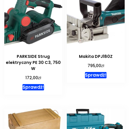
PARKSIDE Strug
Makita DPJ180Z
elektryczny PE 30 C3, 750
zł
795,00
W
Sprawdź!
zł
172,00
Sprawdź!