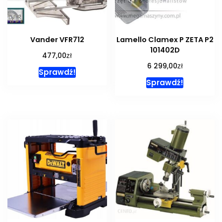
Vander VFR712
Lamello Clamex P ZETA P2
101402D
zł
477,00
zł
6 299,00
Sprawdź!
Sprawdź!