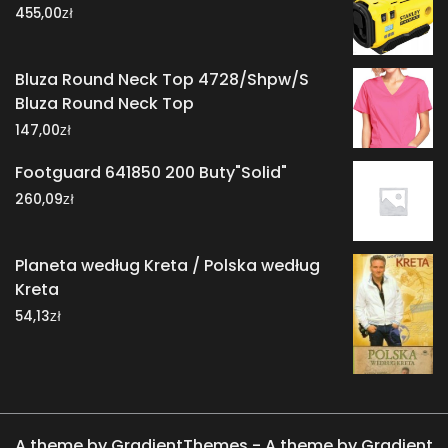
zł
455,00
Bluza Round Neck Top 4728/Shpw/S
Bluza Round Neck Top
zł
147,00
Footguard 641850 200 Buty"Solid"
zł
260,09
Planeta według Kreta / Polska według
Kreta
zł
54,13
A theme by GradientThemes - A theme by Gradient