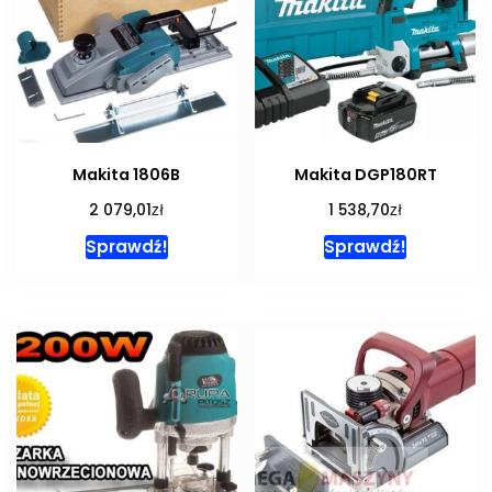
Makita 1806B
Makita DGP180RT
zł
zł
2 079,01
1 538,70
Sprawdź!
Sprawdź!