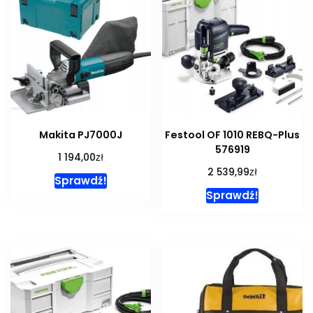
Makita PJ7000J
Festool OF 1010 REBQ-Plus
576919
zł
1 194,00
zł
2 539,99
Sprawdź!
Sprawdź!