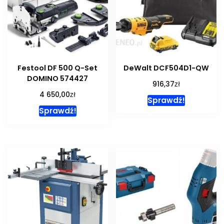
Festool DF 500 Q-Set
DeWalt DCF504D1-QW
DOMINO 574427
zł
916,37
zł
4 650,00
Sprawdź!
Sprawdź!