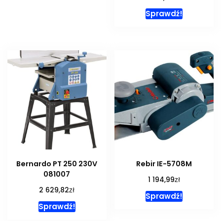
Sprawdź!
Bernardo PT 250 230V
Rebir IE-5708M
081007
zł
1 194,99
zł
2 629,82
Sprawdź!
Sprawdź!