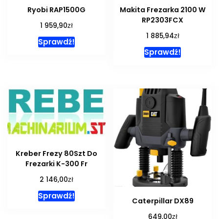
Ryobi RAP1500G
Makita Frezarka 2100 W
RP2303FCX
zł
1 959,90
zł
1 885,94
Sprawdź!
Sprawdź!
Kreber Frezy 80Szt Do
Frezarki K-300 Fr
zł
2 146,00
Sprawdź!
Caterpillar DX89
zł
649,00