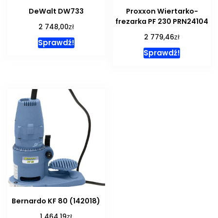
DeWalt DW733
Proxxon Wiertarko-
frezarka PF 230 PRN24104
zł
2 748,00
zł
2 779,46
Sprawdź!
Sprawdź!
Bernardo KF 80 (142018)
zł
1 464,19