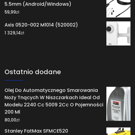
5.5mm (Android/Windows)
zł
59,99
Axis 0520-002 M1014 (520002)
zł
1 329,14
Ostatnio dodane
Olej Do Automatycznego Smarowania
Noży Tnących W Niszczarkach Ideal Od
Modelu 2240 Cc 5009 2Cc O Pojemności
200 Ml
zł
80,00
Stanley FatMax SFMCE520