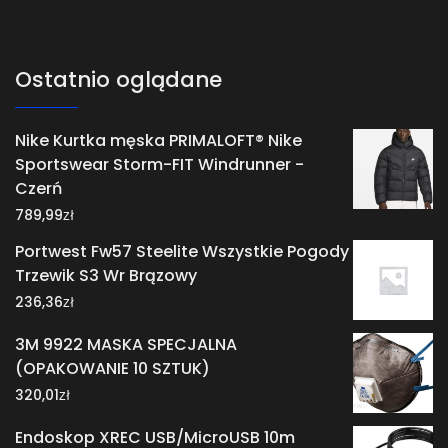
Ostatnio oglądane
Nike Kurtka męska PRIMALOFT® Nike
Sportswear Storm-FIT Windrunner -
Czerń
zł
789,99
Portwest Fw57 Steelite Wszystkie Pogody
Trzewik S3 Wr Brązowy
zł
236,36
3M 9922 MASKA SPECJALNA
(OPAKOWANIE 10 SZTUK)
zł
320,01
Endoskop XREC USB/MicroUSB 10m