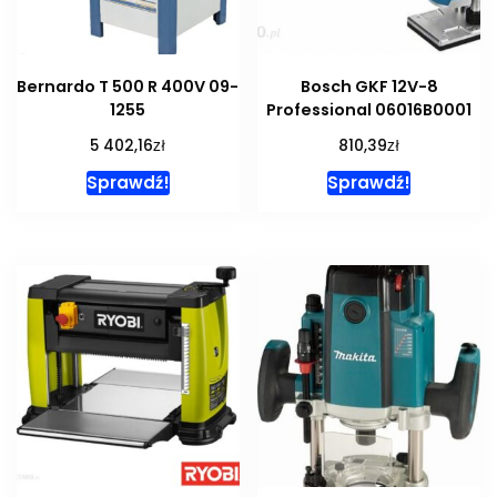
Bernardo T 500 R 400V 09-
Bosch GKF 12V-8
1255
Professional 06016B0001
zł
zł
5 402,16
810,39
Sprawdź!
Sprawdź!