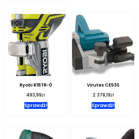
Ryobi R18TR-0
Virutex CE53S
zł
zł
493,99
2 378,19
Sprawdź!
Sprawdź!