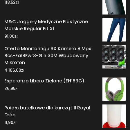
zł
118,52
M&C Joggery Medyczne Elastyczne
Morskie Regular Fit Xl
zł
91,00
Oferta Monitoringu 6X Kamera 8 Mpx
Bcs-Ea18Fwr3-G Ir 30M Wbudowany
Mikrofon
zł
4 106,00
Esperanza Libero Zielone (EH163G)
zł
36,95
Poidło butelkowe dla kurcząt 1l Royal
Drób
zł
11,90