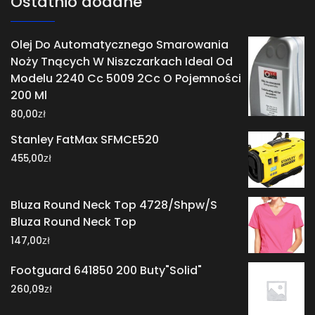
Ostatnio dodane
Olej Do Automatycznego Smarowania
Noży Tnących W Niszczarkach Ideal Od
Modelu 2240 Cc 5009 2Cc O Pojemności
200 Ml
zł
80,00
Stanley FatMax SFMCE520
zł
455,00
Bluza Round Neck Top 4728/Shpw/S
Bluza Round Neck Top
zł
147,00
Footguard 641850 200 Buty"Solid"
zł
260,09