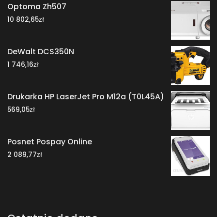
Optoma Zh507
zł
10 802,65
DeWalt DCS350N
zł
1 746,16
Drukarka HP LaserJet Pro M12a (T0L45A)
zł
569,05
Posnet Pospay Online
zł
2 089,77