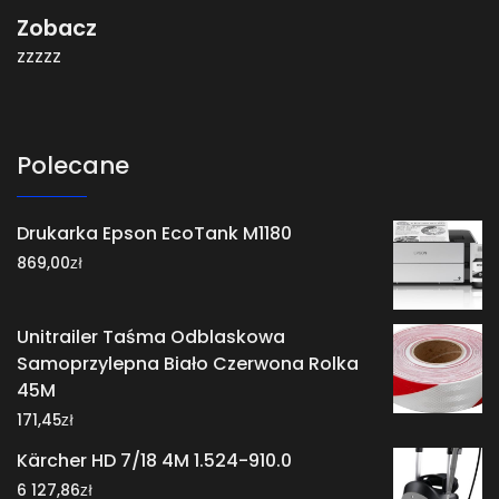
Zobacz
zzzzz
Polecane
Drukarka Epson EcoTank M1180
zł
869,00
Unitrailer Taśma Odblaskowa
Samoprzylepna Biało Czerwona Rolka
45M
zł
171,45
Kärcher HD 7/18 4M 1.524-910.0
zł
6 127,86