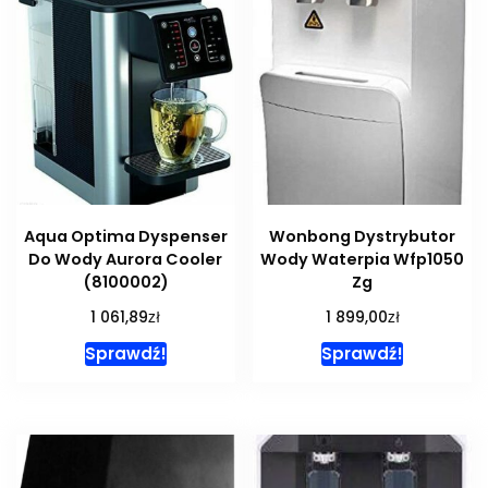
Aqua Optima Dyspenser
Wonbong Dystrybutor
Do Wody Aurora Cooler
Wody Waterpia Wfp1050
(8100002)
Zg
zł
zł
1 061,89
1 899,00
Sprawdź!
Sprawdź!