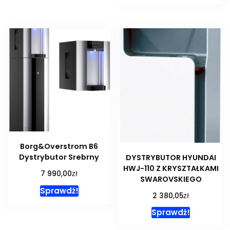
Borg&Overstrom B6
Dystrybutor Srebrny
DYSTRYBUTOR HYUNDAI
HWJ-110 Z KRYSZTAŁKAMI
zł
7 990,00
SWAROVSKIEGO
Sprawdź!
zł
2 380,05
Sprawdź!