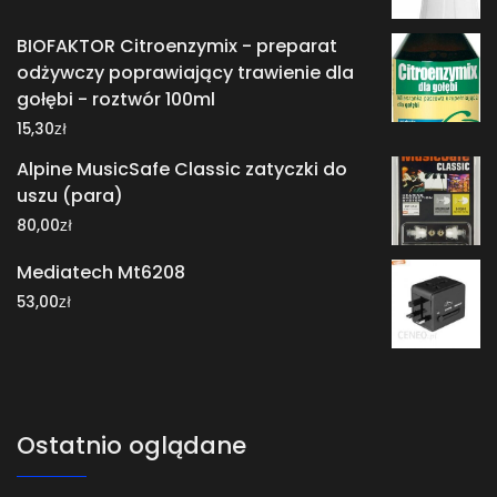
BIOFAKTOR Citroenzymix - preparat
odżywczy poprawiający trawienie dla
gołębi - roztwór 100ml
zł
15,30
Alpine MusicSafe Classic zatyczki do
uszu (para)
zł
80,00
Mediatech Mt6208
zł
53,00
Ostatnio oglądane