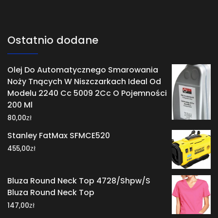
Ostatnio dodane
Olej Do Automatycznego Smarowania
Noży Tnących W Niszczarkach Ideal Od
Modelu 2240 Cc 5009 2Cc O Pojemności
200 Ml
zł
80,00
Stanley FatMax SFMCE520
zł
455,00
Bluza Round Neck Top 4728/Shpw/S
Bluza Round Neck Top
zł
147,00