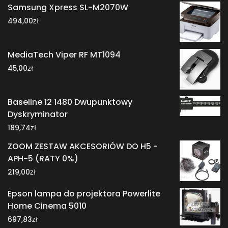
Samsung Xpress SL-M2070W
zł
494,00
MediaTech Viper RF MT1094
zł
45,00
Baseline 12 1480 Dwupunktowy
Dyskryminator
zł
189,74
ZOOM ZESTAW AKCESORIÓW DO H5 -
APH-5 (RATY 0%)
zł
219,00
Epson lampa do projektora Powerlite
Home Cinema 5010
zł
697,83