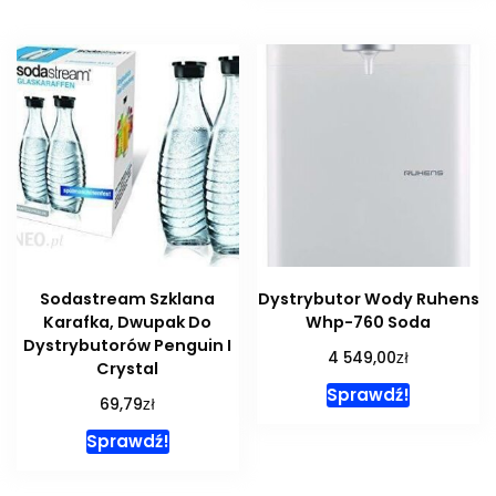
Sodastream Szklana
Dystrybutor Wody Ruhens
Karafka, Dwupak Do
Whp-760 Soda
Dystrybutorów Penguin I
zł
4 549,00
Crystal
Sprawdź!
zł
69,79
Sprawdź!