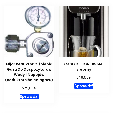
Mijar Reduktor Ciśnienia
CASO DESIGN HW660
Gazu Do Dyspozytorów
srebrny
Wody I Napojów
zł
549,00
(Reduktorciśnieniagazu)
Sprawdź!
zł
575,00
Sprawdź!