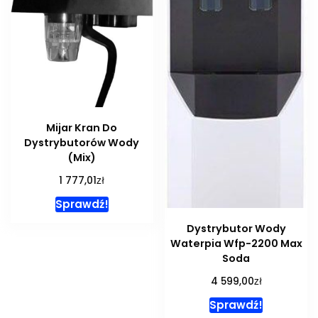
Mijar Kran Do
Dystrybutorów Wody
(Mix)
zł
1 777,01
Sprawdź!
Dystrybutor Wody
Waterpia Wfp-2200 Max
Soda
zł
4 599,00
Sprawdź!