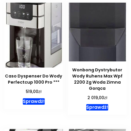
Wonbong Dystrybutor
Wody Ruhens Max Wpf
Caso Dyspenser Do Wody
2200 Zg Woda Zimna
Perfectcup 1000 Pro ***
Gorąca
zł
519,00
zł
2 019,00
Sprawdź!
Sprawdź!