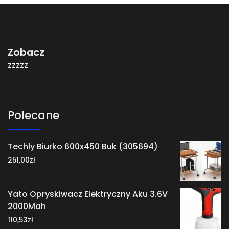
Zobacz
zzzzz
Polecane
Techly Biurko 600x450 Buk (305694)
zł
251,00
Yato Opryskiwacz Elektryczny Aku 3.6V
2000Mah
zł
110,53