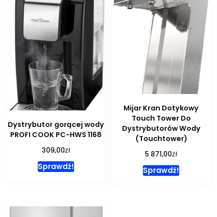
Mijar Kran Dotykowy
Touch Tower Do
Dystrybutor gorącej wody
Dystrybutorów Wody
PROFI COOK PC-HWS 1168
(Touchtower)
zł
309,00
zł
5 871,00
Sprawdź!
Sprawdź!