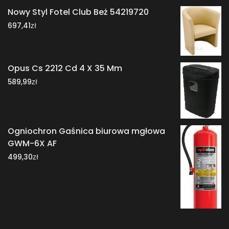
Nowy Styl Fotel Club Beż 54219720
zł
697,41
Opus Cs 2212 Cd 4 X 35 Mm
zł
589,99
Ogniochron Gaśnica biurowa mgłowa
GWM-6X AF
zł
499,30