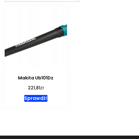
Makita Ub101Dz
zł
221,81
Sprawdź!