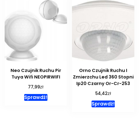
Neo Czujnik Ruchu Pir
Orno Czujnik Ruchu I
Tuya Wifi NEOPIRWIFI
Zmierzchu Led 360 Stopni
Ip20 Czarny Or-Cr-253
zł
77,99
zł
54,42
Sprawdź!
Sprawdź!