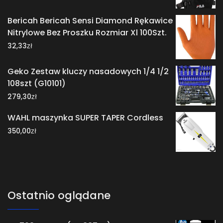
Bericah Bericah Sensi Diamond Rękawice
Nitrylowe Bez Proszku Rozmiar Xl 100Szt.
zł
32,33
Geko Zestaw kluczy nasadowych 1/4 1/2
108szt (G10101)
zł
279,30
WAHL maszynka SUPER TAPER Cordless
zł
350,00
Ostatnio oglądane