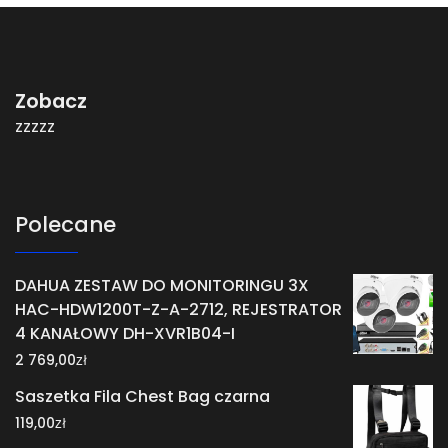
Zobacz
zzzzz
Polecane
DAHUA ZESTAW DO MONITORINGU 3X
HAC-HDW1200T-Z-A-2712, REJESTRATOR
4 KANAŁOWY DH-XVR1B04-I
zł
2 769,00
Saszetka Fila Chest Bag czarna
zł
119,00