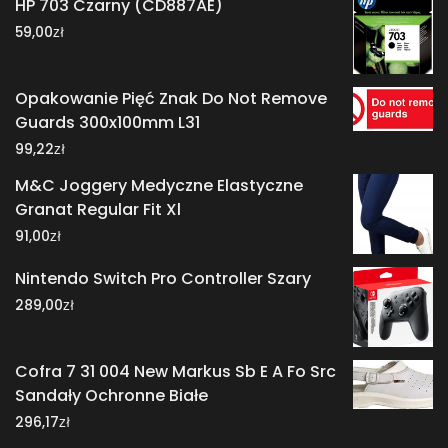
HP 703 Czarny (CD887AE)
zł
59,00
Opakowanie Pięć Znak Do Not Remove
Guards 300x100mm L31
zł
99,22
M&C Joggery Medyczne Elastyczne
Granat Regular Fit Xl
zł
91,00
Nintendo Switch Pro Controller Szary
zł
289,00
Cofra 7 31 004 New Markus Sb E A Fo Src
Sandały Ochronne Białe
zł
296,17