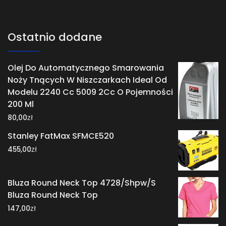
Ostatnio dodane
Olej Do Automatycznego Smarowania
Noży Tnących W Niszczarkach Ideal Od
Modelu 2240 Cc 5009 2Cc O Pojemności
200 Ml
zł
80,00
Stanley FatMax SFMCE520
zł
455,00
Bluza Round Neck Top 4728/Shpw/S
Bluza Round Neck Top
zł
147,00