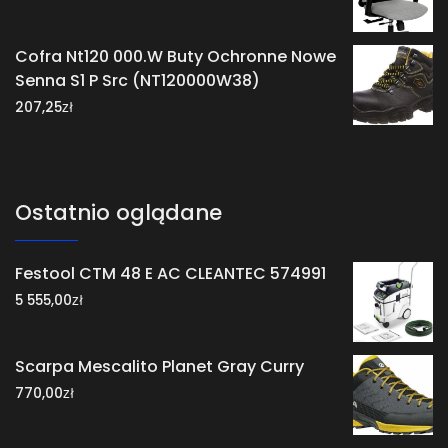
Cofra Nt120 000.W Buty Ochronne Nowe
Senna S1 P Src (NT120000W38)
zł
207,25
Ostatnio oglądane
Festool CTM 48 E AC CLEANTEC 574991
zł
5 555,00
Scarpa Mescalito Planet Gray Curry
zł
770,00