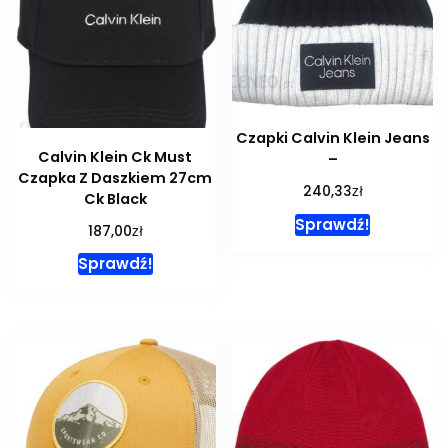
Czapki Calvin Klein Jeans
Calvin Klein Ck Must
–
Czapka Z Daszkiem 27cm
zł
240,33
Ck Black
Sprawdź!
zł
187,00
Sprawdź!