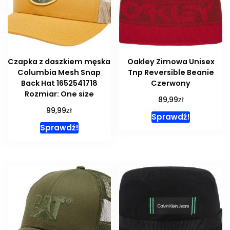
Czapka z daszkiem męska
Oakley Zimowa Unisex
Columbia Mesh Snap
Tnp Reversible Beanie
Back Hat 1652541718
Czerwony
Rozmiar: One size
zł
89,99
zł
99,99
Sprawdź!
Sprawdź!