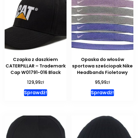
Czapka z daszkiem
Opaska do włosów
CATERPILLAR – Trademark
sportowa sześciopak Nike
Cap W01791-016 Black
Headbands Fioletowy
zł
zł
129,99
95,99
Sprawdź!
Sprawdź!