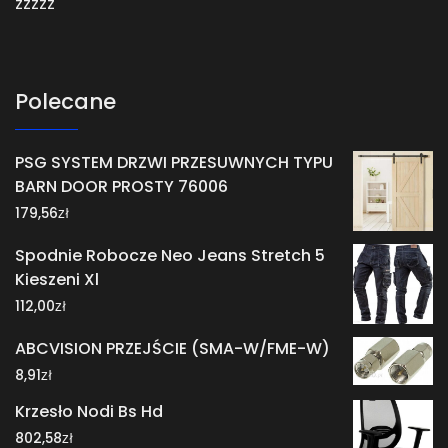
zzzzz
Polecane
PSG SYSTEM DRZWI PRZESUWNYCH TYPU
BARN DOOR PROSTY 76006
zł
179,56
Spodnie Robocze Neo Jeans Stretch 5
Kieszeni Xl
zł
112,00
ABCVISION PRZEJŚCIE (SMA-W/FME-W)
zł
8,91
Krzesło Nodi Bs Hd
zł
802,58