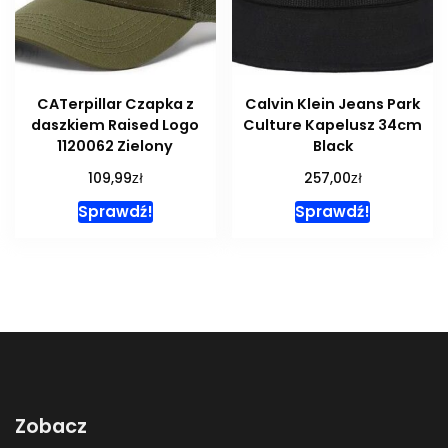
CATerpillar Czapka z
Calvin Klein Jeans Park
daszkiem Raised Logo
Culture Kapelusz 34cm
1120062 Zielony
Black
zł
zł
109,99
257,00
Sprawdź!
Sprawdź!
Zobacz