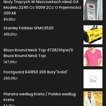
Noży Tnących W Niszczarkach Ideal Od
Modelu 2240 Cc 5009 2Cc O Pojemności
200 Ml
zł
80,00
Stanley FatMax SFMCE520
zł
455,00
Bluza Round Neck Top 4728/Shpw/S
Bluza Round Neck Top
zł
147,00
Footguard 641850 200 Buty"Solid"
zł
260,09
Planeta według Kreta / Polska według
Kreta
zł