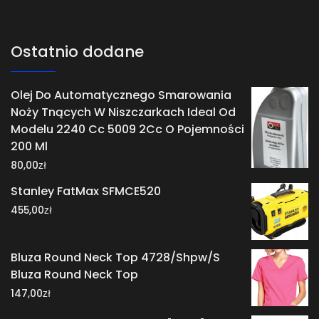
Ostatnio dodane
Olej Do Automatycznego Smarowania
Noży Tnących W Niszczarkach Ideal Od
Modelu 2240 Cc 5009 2Cc O Pojemności
200 Ml
zł
80,00
Stanley FatMax SFMCE520
zł
455,00
Bluza Round Neck Top 4728/Shpw/S
Bluza Round Neck Top
zł
147,00