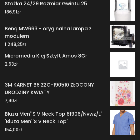
Stożka 24/29 Rozmiar Gwintu 25
zł
186,91
Benq MW663 - oryginalna lampa z
modułem
zł
1 248,25
Micromedia Klej Sztyft Amos 8Gr
zł
2,63
3M KARNET B6 ZZG-190510 ZŁOCONY
URODZINY KWIATY
zł
7,90
Bluza Men''S V Neck Top 81906/Nvwz/L'
'Bluza Men''S V Neck Top'
zł
154,00