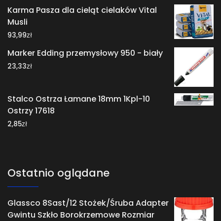
Karma Pasza dla cieląt cielaków Vital
Musli
zł
93,99
Marker Edding przemysłowy 950 - biały
zł
23,33
Stalco Ostrza Łamane 18mm 1Kpl-10
Ostrzy 17618
zł
2,85
Ostatnio oglądane
Glassco 8Sast/12 Stożek/Śruba Adapter
Gwintu Szkło Borokrzemowe Rozmiar