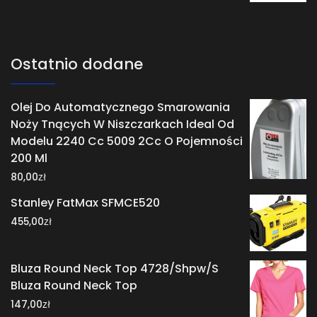
Ostatnio dodane
Olej Do Automatycznego Smarowania
Noży Tnących W Niszczarkach Ideal Od
Modelu 2240 Cc 5009 2Cc O Pojemności
200 Ml
zł
80,00
Stanley FatMax SFMCE520
zł
455,00
Bluza Round Neck Top 4728/Shpw/S
Bluza Round Neck Top
zł
147,00