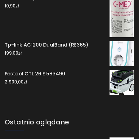
zł
10,90
Tp-link AC1200 DualBand (RE365)
zł
199,00
Festool CTL 26 E 583490
zł
2 900,00
Ostatnio oglądane