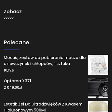
Zobacz
zzzzz
Polecane
Mocuś, zestaw do pobierania moczu dla
dziewczynek i chłopców, 1 sztuka
zł
10,19
Optoma X371
zł
2 049,00
Estetik Żel Do Ultradźwięków Z Kwasem
Hialuronowym 500Ml