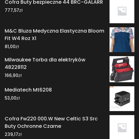
Cofra Buty bezpieczne 44 BRC-GALARR
zł
777,57
M&C Bluza Medyczna Elastyczna Bloom
Fit W4 Roz Xl
zł
81,00
Milwaukee Torba dla elektryków
48228112
zł
166,90
Mediatech Mt6208
zł
53,00
Cofra Fw220 000.W New Celtic S3 Src
Buty Ochronne Czarne
zł
239,17