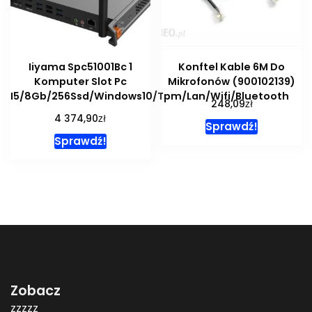
Iiyama Spc51001Bc 1
Konftel Kable 6M Do
Komputer Slot Pc
Mikrofonów (900102139)
I5/8Gb/256Ssd/Windows10/Tpm/Lan/Wifi/Bluetooth
zł
248,09
zł
4 374,90
Sprawdź!
Sprawdź!
Zobacz
zzzzz