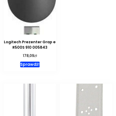
Logitech Prezenter Grap e
R500S 910 005843
zł
178,09
Sprawdź!