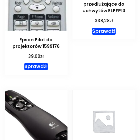
przedłużające do
uchwytów ELPFP13
zł
338,28
Sprawdź!
Epson Pilot do
projektorów 1599176
zł
39,00
Sprawdź!