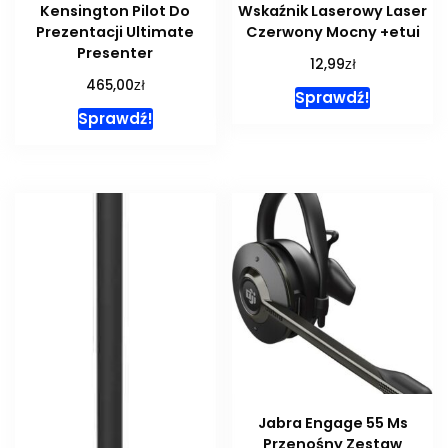
Kensington Pilot Do
Wskaźnik Laserowy Laser
Prezentacji Ultimate
Czerwony Mocny +etui
Presenter
zł
12,99
zł
465,00
Sprawdź!
Sprawdź!
Jabra Engage 55 Ms
Przenośny Zestaw