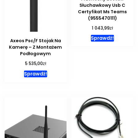
Słuchawkowy Usb C
Certyfikat Ms Teams
(9555470111)
zł
1 043,99
Sprawdź!
Axeos Psc/F Stojak Na
Kamerę – Z Montażem
Podłogowym
zł
5 535,00
Sprawdź!