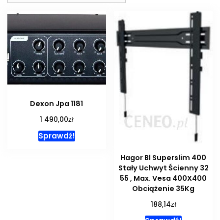
Dexon Jpa 1181
zł
1 490,00
Sprawdź!
Hagor Bl Superslim 400
Stały Uchwyt Ścienny 32
55 , Max. Vesa 400X400
Obciążenie 35Kg
zł
188,14