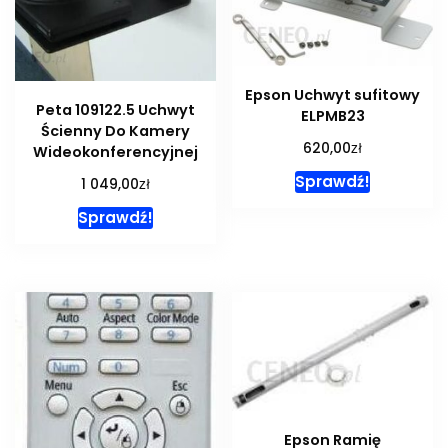
Epson Uchwyt sufitowy
Peta 109122.5 Uchwyt
ELPMB23
Ścienny Do Kamery
zł
620,00
Wideokonferencyjnej
Sprawdź!
zł
1 049,00
Sprawdź!
Epson Ramię