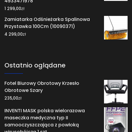
4933471978
zł
1 299,00
Zamiatarka Odśnieżarka Spalinowa
Przystawka 100Cm (10090371)
zł
4 299,00
Ostatnio oglądane
Fotel Biurowy Obrotowy Krzesło
Obrotowe Szary
zł
235,00
INVENTI MASK polska wielorazowa
maseczka medyczna typ II
samooczyszczająca z powłoką
wirusobójczą 1 szt.