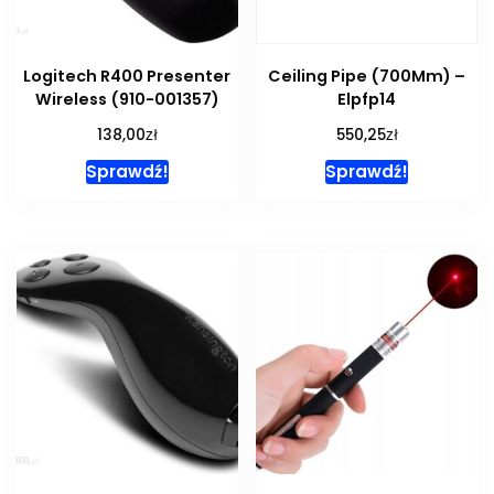
Logitech R400 Presenter
Ceiling Pipe (700Mm) –
Wireless (910-001357)
Elpfp14
zł
zł
138,00
550,25
Sprawdź!
Sprawdź!