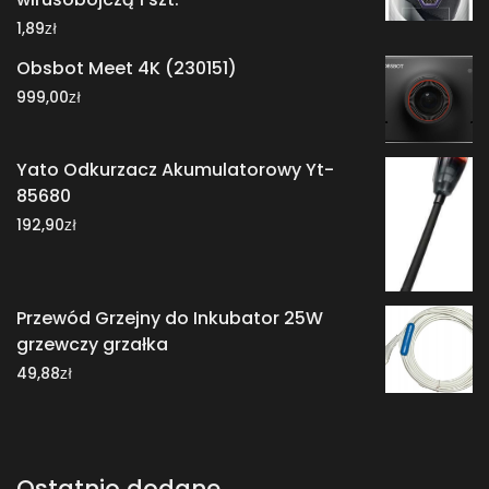
zł
1,89
Obsbot Meet 4K (230151)
zł
999,00
Yato Odkurzacz Akumulatorowy Yt-
85680
zł
192,90
Przewód Grzejny do Inkubator 25W
grzewczy grzałka
zł
49,88
Ostatnio dodane