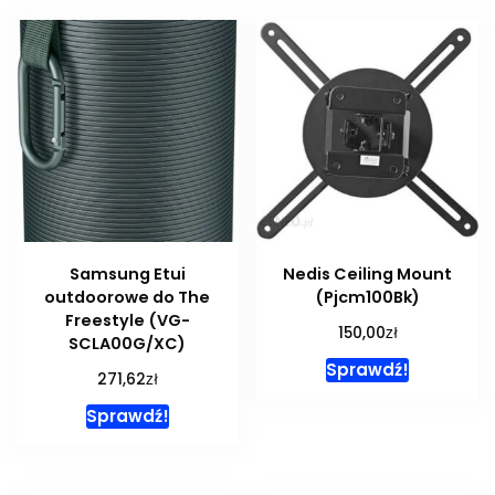
Samsung Etui
Nedis Ceiling Mount
outdoorowe do The
(Pjcm100Bk)
Freestyle (VG-
zł
150,00
SCLA00G/XC)
Sprawdź!
zł
271,62
Sprawdź!