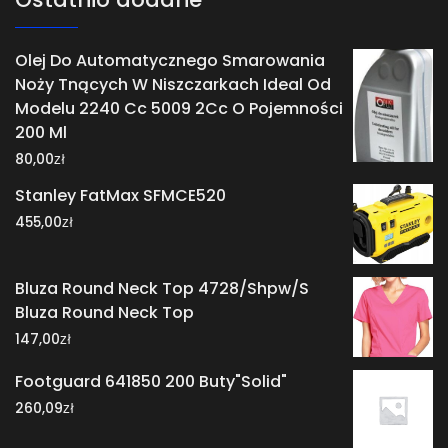
Olej Do Automatycznego Smarowania
Noży Tnących W Niszczarkach Ideal Od
Modelu 2240 Cc 5009 2Cc O Pojemności
200 Ml
zł
80,00
Stanley FatMax SFMCE520
zł
455,00
Bluza Round Neck Top 4728/Shpw/S
Bluza Round Neck Top
zł
147,00
Footguard 641850 200 Buty"Solid"
zł
260,09