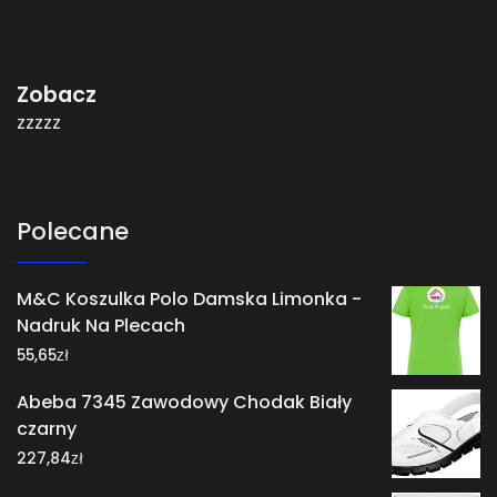
Zobacz
zzzzz
Polecane
M&C Koszulka Polo Damska Limonka -
Nadruk Na Plecach
zł
55,65
Abeba 7345 Zawodowy Chodak Biały
czarny
zł
227,84