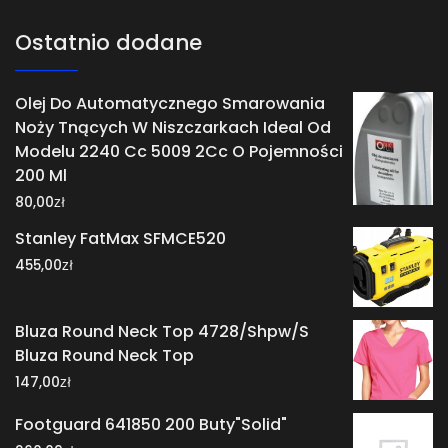
Ostatnio dodane
Olej Do Automatycznego Smarowania
Noży Tnących W Niszczarkach Ideal Od
Modelu 2240 Cc 5009 2Cc O Pojemności
200 Ml
zł
80,00
Stanley FatMax SFMCE520
zł
455,00
Bluza Round Neck Top 4728/Shpw/S
Bluza Round Neck Top
zł
147,00
Footguard 641850 200 Buty"Solid"