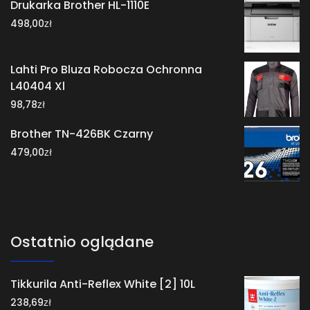
Drukarka Brother HL-1110E
zł
498,00
Lahti Pro Bluza Robocza Ochronna
L40404 Xl
zł
98,78
Brother TN-426BK Czarny
zł
479,00
Ostatnio oglądane
Tikkurila Anti-Reflex White [2] 10L
zł
238,69