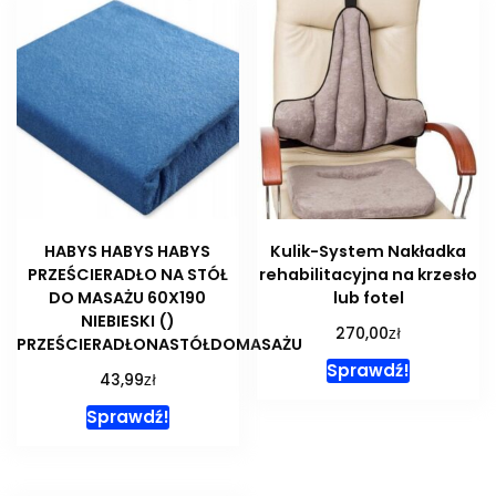
HABYS HABYS HABYS
Kulik-System Nakładka
PRZEŚCIERADŁO NA STÓŁ
rehabilitacyjna na krzesło
DO MASAŻU 60X190
lub fotel
NIEBIESKI ()
zł
270,00
PRZEŚCIERADŁONASTÓŁDOMASAŻU
Sprawdź!
zł
43,99
Sprawdź!