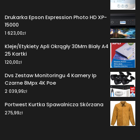
Drukarka Epson Expression Photo HD XP-
15000
zł
1 623,00
Kleje/Etykiety Apli Okrągły 30Mm Biały A4
25 Kartki
zł
120,00
Dvs Zestaw Monitoringu 4 Kamery Ip
Czarne 8Mpx 4K Poe
zł
2 039,99
Portwest Kurtka Spawalnicza Skórzana
zł
275,99