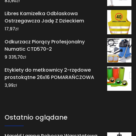
zł
83,90
Libres Kamizelka Odblaskowa
Ostrzegawcza Jadę Z Dzieckiem
zł
17,97
Odkurzacz Piorący Profesjonalny
Numatic CTD570-2
zł
9 335,70
Etykiety do metkownicy 2-rzędowe
prostokątne 26x16 POMARAŃCZOWA
zł
3,99
Ostatnio oglądane
Mareld Lampa Robocza Warsztatowa