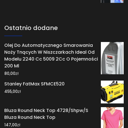
Ostatnio dodane
Olej Do Automatycznego Smarowania
Noży Tnących W Niszczarkach Ideal Od
Modelu 2240 Cc 5009 2Cc O Pojemności
200 Ml
zł
80,00
Stanley FatMax SFMCE520
zł
455,00
Bluza Round Neck Top 4728/Shpw/S
Bluza Round Neck Top
zł
147,00