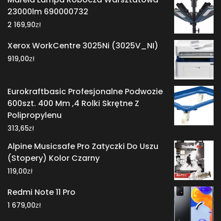
23000lm 690000732
zł
2 169,90
Xerox WorkCentre 3025Ni (3025V_NI)
zł
919,00
Eurokraftbasic Profesjonalne Podwozie
600szt. 400 Mm ,4 Rolki Skrętne Z
Polipropylenu
zł
313,65
Alpine Musicsafe Pro Zatyczki Do Uszu
(Stopery) Kolor Czarny
zł
119,00
Redmi Note 11 Pro
zł
1 679,00