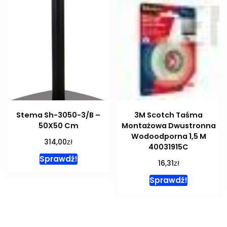
Stema Sh-3050-3/B –
3M Scotch Taśma
50X50 Cm
Montażowa Dwustronna
Wodoodporna 1,5 M
zł
314,00
40031915C
Sprawdź!
zł
16,31
Sprawdź!