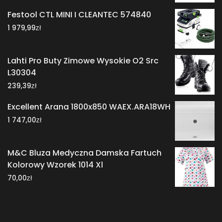
Festool CTL MINI I CLEANTEC 574840
zł
1 979,99
Lahti Pro Buty Zimowe Wysokie O2 Src
L30304
zł
239,39
Excellent Arana 1800x850 WAEX.ARA18WH
zł
1 747,00
M&C Bluza Medyczna Damska Fartuch
Kolorowy Wzorek 1014 Xl
zł
70,00