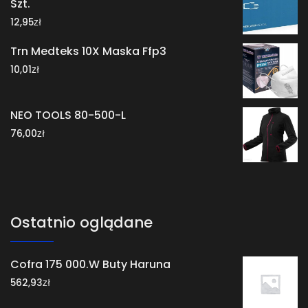
Szt.
zł
12,95
Trn Medteks 10X Maska Ffp3
zł
10,01
NEO TOOLS 80-500-L
zł
76,00
Ostatnio oglądane
Cofra 175 000.W Buty Haruna
zł
562,93