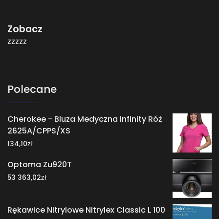
Zobacz
zzzzz
Polecane
Cherokee - Bluza Medyczna Infinity Róż
2625A/CPPS/XS
zł
134,10
Optoma Zu920T
zł
53 363,02
Rękawice Nitrylowe Nitrylex Classic L 100