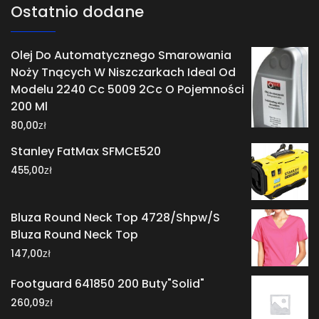
Ostatnio dodane
Olej Do Automatycznego Smarowania
Noży Tnących W Niszczarkach Ideal Od
Modelu 2240 Cc 5009 2Cc O Pojemności
200 Ml
zł
80,00
Stanley FatMax SFMCE520
zł
455,00
Bluza Round Neck Top 4728/Shpw/S
Bluza Round Neck Top
zł
147,00
Footguard 641850 200 Buty"Solid"
zł
260,09