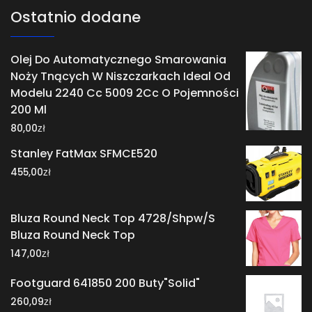
Ostatnio dodane
Olej Do Automatycznego Smarowania
Noży Tnących W Niszczarkach Ideal Od
Modelu 2240 Cc 5009 2Cc O Pojemności
200 Ml
zł
80,00
Stanley FatMax SFMCE520
zł
455,00
Bluza Round Neck Top 4728/Shpw/S
Bluza Round Neck Top
zł
147,00
Footguard 641850 200 Buty"Solid"
zł
260,09