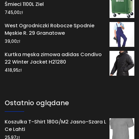
Śmieci 1100L Ziel
zł
745,00
West Ogrodniczki Robocze Spodnie
Męskie R. 29 Granatowe
zł
39,00
Kurtka męska zimowa adidas Condivo
22 Winter Jacket H21280
zł
418,95
Ostatnio oglądane
Koszulka T-Shirt 180G/M2 Jasno-Szara L
Ce Lahti
zł
25,97