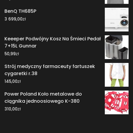
BenQ TH685P
zł
3 699,00
Keeeper Podwójny Kosz Na Śmieci Pedał
7+15L Gunnar
zł
50,99
Strój medyczny farmaceuty fartuszek
cygaretki r.38
zł
145,00
Power Poland Koło metalowe do
ciągnika jednoosiowego K-380
zł
310,00