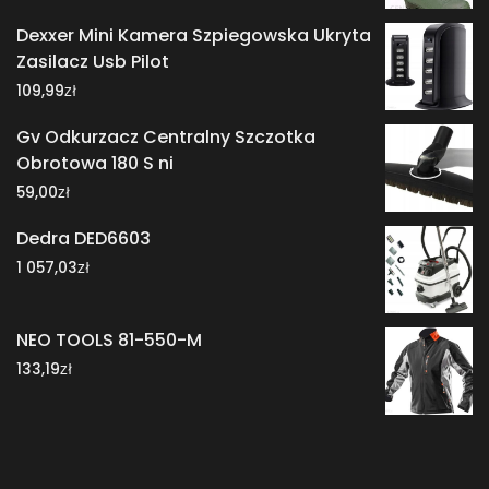
Dexxer Mini Kamera Szpiegowska Ukryta
Zasilacz Usb Pilot
zł
109,99
Gv Odkurzacz Centralny Szczotka
Obrotowa 180 S ni
zł
59,00
Dedra DED6603
zł
1 057,03
NEO TOOLS 81-550-M
zł
133,19