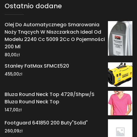
Ostatnio dodane
Olej Do Automatycznego Smarowania
Noży Tnących W Niszczarkach Ideal Od
Modelu 2240 Cc 5009 2Cc O Pojemności
200 Ml
zł
80,00
Stanley FatMax SFMCE520
zł
455,00
Bluza Round Neck Top 4728/Shpw/S
Bluza Round Neck Top
zł
147,00
Footguard 641850 200 Buty"Solid"
zł
260,09