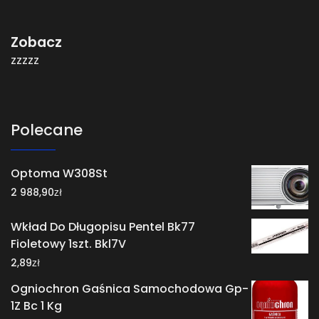
Zobacz
zzzzz
Polecane
Optoma W308St
zł
2 988,90
Wkład Do Długopisu Pentel Bk77
Fioletowy 1szt. Bkl7V
zł
2,89
Ogniochron Gaśnica Samochodowa Gp-
1Z Bc 1 Kg