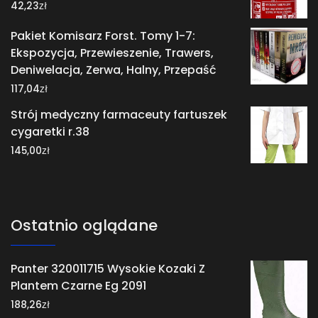
zł
42,23
Pakiet Komisarz Forst. Tomy 1-7:
Ekspozycja, Przewieszenie, Trawers,
Deniwelacja, Zerwa, Halny, Przepaść
zł
117,04
Strój medyczny farmaceuty fartuszek
cygaretki r.38
zł
145,00
Ostatnio oglądane
Panter 320011715 Wysokie Kozaki Z
Plantem Czarne Eg 2091
zł
188,26