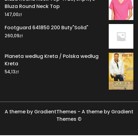
Bluza Round Neck Top
zł
147,00
Footguard 641850 200 Buty"Solid"
zł
260,09
Planeta według Kreta / Polska według
Kreta
zł
54,13
A theme by GradientThemes - A theme by Gradient
Themes ©