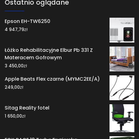
Ostatnio oglądane
Epson EH-TW6250
zł
4 947,79
Łóżko Rehabilitacyjne Elbur Pb 331 Z
Materacem Gofrowym
zł
3 450,00
Apple Beats Flex czarne (MYMC2EE/A)
zł
249,00
Sitag Reality fotel
zł
1 650,00