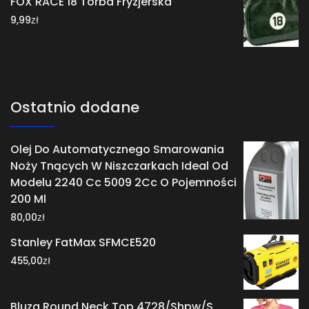
FOX RACE 18 Torba Fryzjerska
zł
9,99
Ostatnio dodane
Olej Do Automatycznego Smarowania
Noży Tnących W Niszczarkach Ideal Od
Modelu 2240 Cc 5009 2Cc O Pojemności
200 Ml
zł
80,00
Stanley FatMax SFMCE520
zł
455,00
Bluza Round Neck Top 4728/Shpw/S