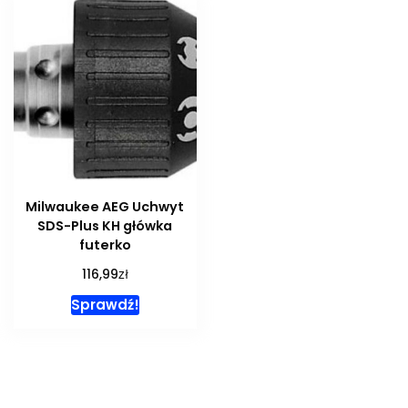
Milwaukee AEG Uchwyt
SDS-Plus KH główka
futerko
zł
116,99
Sprawdź!