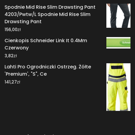
Spodnie Mid Rise Slim Drawsting Pant
4203/Pwtw/L Spodnie Mid Rise Slim
Drawsting Pant
zł
156,00
Cienkopis Schneider Link It 0.4Mm
Czerwony
zł
3,82
Lahti Pro Ogrodniczki Ostrzeg. Żółte
'Premium', "S", Ce
zł
141,27