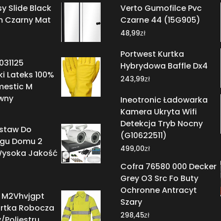
y Slide Black
Verto Gumofilce Pvc
m Czarny Mat
Czarne 44 (15G905)
zł
48,99
Portwest Kurtka
031125
Hybrydowa Baffle Dx4
i Lateks 100%
zł
243,99
mestic M
wny
Ineotronic Ładowarka
Kamera Ukryta Wifi
Detekcja Tryb Nocny
estaw Do
(G10622511)
ngu Domu 2
zł
499,00
ysoka Jakość
Cofra 76580 000 Decker
Grey O3 Src Fo Buty
Ochronne Antracyt
s M2Vhvjgpt
Szary
rtka Robocza
zł
298,45
/Poliestru