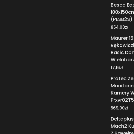
Besco Eas
100x150c
(PESB2S)
zł
854,00
Maurer 15
Rękawiczk
Basic Do
Wielobar
zł
17,16
Protec Z
Monitori
Kamery W
Prxvr02T5
zł
569,00
Deltaplu
Mach2 Ku
Z Bawełny