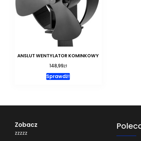
ANSLUT WENTYLATOR KOMINKOWY
zł
148,99
Sprawdź!
Zobacz
Polec
zzzzz