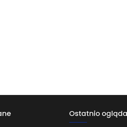
ane
Ostatnio ogląd