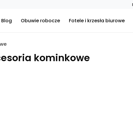
Blog
Obuwie robocze
Fotele i krzesła biurowe
owe
cesoria kominkowe