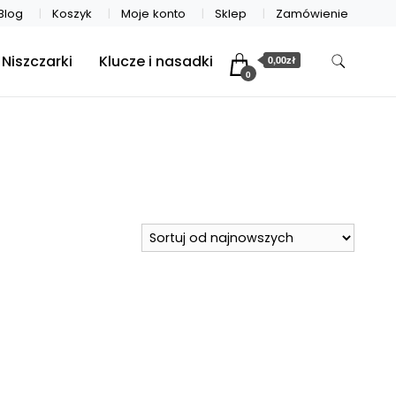
Blog
Koszyk
Moje konto
Sklep
Zamówienie
Niszczarki
Klucze i nasadki
0,00zł
0