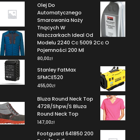
Olej Do
Automatycznego
Smarowania Noży
Tnących W
Niszczarkach Ideal Od
Modelu 2240 Cc 5009 2Cc O
Pojemności 200 Ml
zł
80,00
Stanley FatMax
SFMCE520
zł
455,00
Bluza Round Neck Top
4728/Shpw/S Bluza
Round Neck Top
zł
147,00
Footguard 641850 200