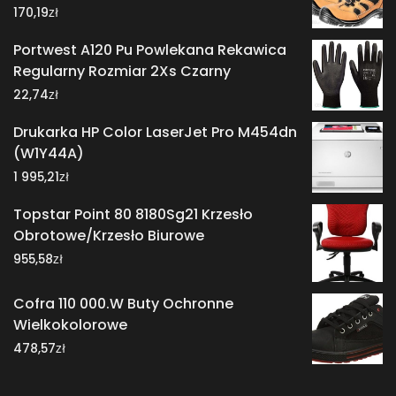
zł
170,19
Portwest A120 Pu Powlekana Rekawica
Regularny Rozmiar 2Xs Czarny
zł
22,74
Drukarka HP Color LaserJet Pro M454dn
(W1Y44A)
zł
1 995,21
Topstar Point 80 8180Sg21 Krzesło
Obrotowe/Krzesło Biurowe
zł
955,58
Cofra 110 000.W Buty Ochronne
Wielkokolorowe
zł
478,57