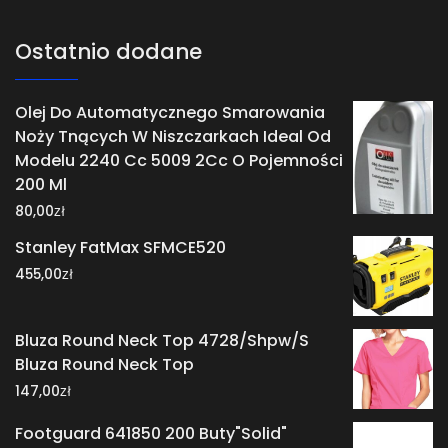
Ostatnio dodane
Olej Do Automatycznego Smarowania
Noży Tnących W Niszczarkach Ideal Od
Modelu 2240 Cc 5009 2Cc O Pojemności
200 Ml
zł
80,00
Stanley FatMax SFMCE520
zł
455,00
Bluza Round Neck Top 4728/Shpw/S
Bluza Round Neck Top
zł
147,00
Footguard 641850 200 Buty"Solid"