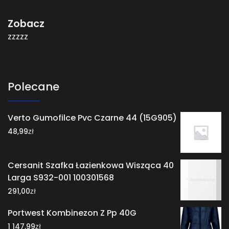
Zobacz
zzzzz
Polecane
Verto Gumofilce Pvc Czarne 44 (15G905)
zł
48,99
Cersanit Szafka Łazienkowa Wisząca 40
Larga S932-001 100301568
zł
291,00
Portwest Kombinezon Z Pp 40G
zł
1 147,99