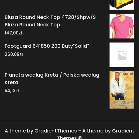
Bluza Round Neck Top 4728/Shpw/S
Bluza Round Neck Top
zł
147,00
Footguard 641850 200 Buty"Solid"
zł
260,09
Planeta według Kreta / Polska według
Kreta
zł
54,13
A theme by GradientThemes - A theme by Gradient
Themes ©