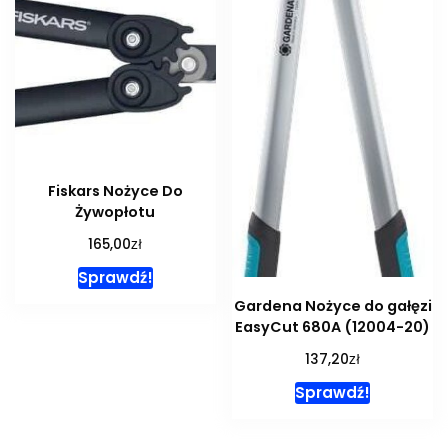
Fiskars Nożyce Do
Żywopłotu
zł
165,00
Sprawdź!
Gardena Nożyce do gałęzi
EasyCut 680A (12004-20)
zł
137,20
Sprawdź!