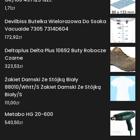
zł
1,71
Devilbiss Butelka Wielorazowa Do Ssaka
Vacuaide 7305 7314D604
zł
172,92
Deltaplus Delta Plus 10692 Buty Robocze
Czarne
zł
323,53
Żakiet Damski Ze Stójką Biały
88010/Whtt/S Żakiet Damski Ze Stójką
Biały/S
zł
111,00
Metabo HG 20-600
zł
540,50