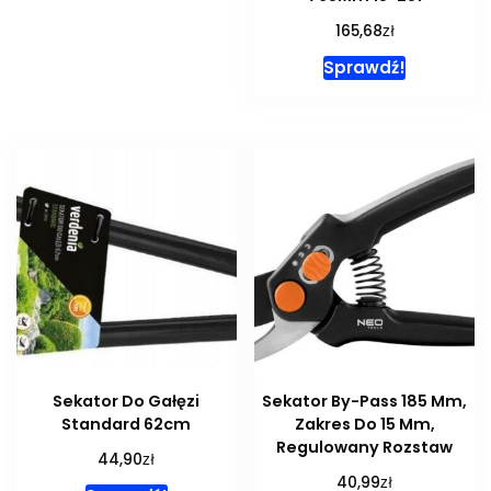
zł
165,68
Sprawdź!
Sekator Do Gałęzi
Sekator By-Pass 185 Mm,
Standard 62cm
Zakres Do 15 Mm,
Regulowany Rozstaw
zł
44,90
zł
40,99