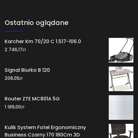
Ostatnio oglądane
Karcher Km 70/20 C 1.517-106.0
zł
2 746,17
Signal Biurko B 120
zł
208,05
Router ZTE MC801A 5G
zł
1 189,00
Kulik System Fotel Ergonomiczny
Business Czarny 170 180Cm 3D