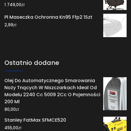
zł
1 749,00
Pl Maseczka Ochronna Kn95 Ffp2 1Szt
zł
2,99
Ostatnio dodane
Olej Do Automatycznego Smarowania
Noży Tnących W Niszczarkach Ideal Od
Modelu 2240 Cc 5009 2Cc O Pojemności
200 Ml
zł
80,00
Stanley FatMax SFMCE520
zł
455,00