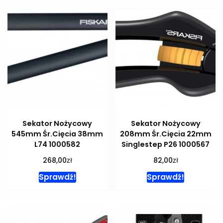
Sekator Nożycowy
Sekator Nożycowy
545mm Śr.Cięcia 38mm
208mm Śr.Cięcia 22mm
L74 1000582
Singlestep P26 1000567
zł
zł
268,00
82,00
Sprawdź!
Sprawdź!