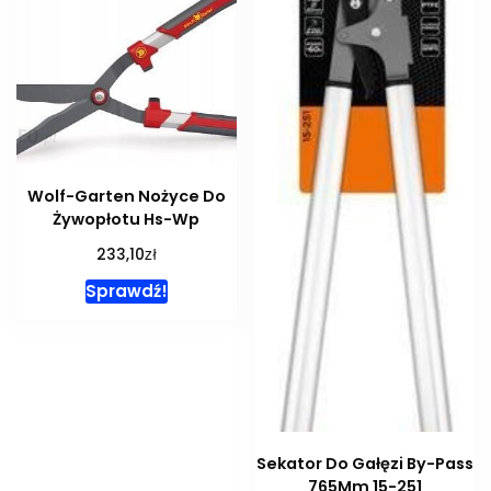
Wolf-Garten Nożyce Do
Żywopłotu Hs-Wp
zł
233,10
Sprawdź!
Sekator Do Gałęzi By-Pass
765Mm 15-251