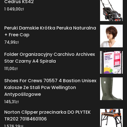
Cedrus KS42
zł
1 049,00
Peruki Damskie Krótka Peruka Naturalna
+ Free Cap
zł
74,99
Folder Organizacyjny Carchivo Archivex
Star Czarny A4 Spirala
zł
111,00
Shoes For Crews 70557 4 Bastion Unisex
Kalosze Ze Stali Pcw Wellington
Antypoślizgowe
zł
145,31
Norton Clipper przecinarka DO PŁYTEK
TR202 70184601106
zł
1 576,29