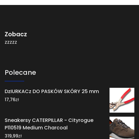
Zobacz
zzzzz
Polecane
DzIURKACz DO PASKÓW SKÓRY 25 mm
zł
17,76
Sneakersy CATERPILLAR - Cityrogue
P110519 Medium Charcoal
zł
319,99