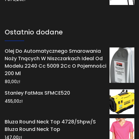
Ostatnio dodane
Olej Do Automatycznego Smarowania
Noży Tnących W Niszczarkach Ideal Od
Modelu 2240 Cc 5009 2Cc O Pojemności
200 Ml
zł
80,00
Stanley FatMax SFMCE520
zł
455,00
Bluza Round Neck Top 4728/Shpw/S
Bluza Round Neck Top
zł
147,00