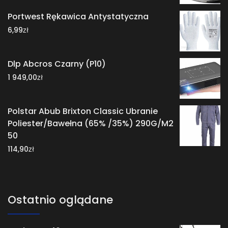
Portwest Rękawica Antystatyczna
zł
6,99
Dlp Abcros Czarny (P10)
zł
1 949,00
Polstar Abub Brixton Classic Ubranie
Poliester/Bawełna (65% /35%) 290G/M2
50
zł
114,90
Ostatnio oglądane