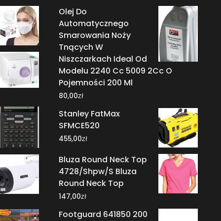
Olej Do
Automatycznego
Smarowania Noży
Tnących W
Niszczarkach Ideal Od
Modelu 2240 Cc 5009 2Cc O
Pojemności 200 Ml
zł
80,00
Stanley FatMax
SFMCE520
zł
455,00
Bluza Round Neck Top
4728/Shpw/S Bluza
Round Neck Top
zł
147,00
Footguard 641850 200