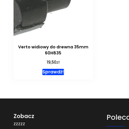
Verto widiowy do drewna 35mm
60H835
zł
19,50
Sprawdź!
Zobacz
Polec
zzzzz