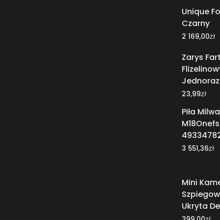
Unique F
Czarny
zł
2 169,00
Zarys Fa
Flizelinow
Jednoraz
zł
23,99
Piła Milw
M18Onefs
4933478
zł
3 551,36
Mini Kam
Szpiegow
Ukryta De
zł
399,00