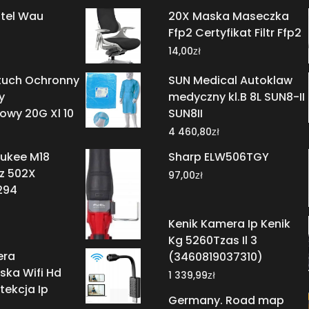
otel Wau
20X Maska Maseczka
Ffp2 Certyfikat Filtr Ffp2
zł
14,00
rtuch Ochronny
SUN Medical Autoklaw
y
medyczny kl.B 8L SUN8-II
owy 20G Xl 10
SUN8II
zł
4 460,80
aukee M18
Sharp ELW506TGY
z 502X
zł
97,00
294
Kenik Kamera Ip Kenik
Kg 5260Tzas Il 3
era
(3460819037310)
ska Wifi Hd
zł
1 339,99
tekcja Ip
Germany. Road map