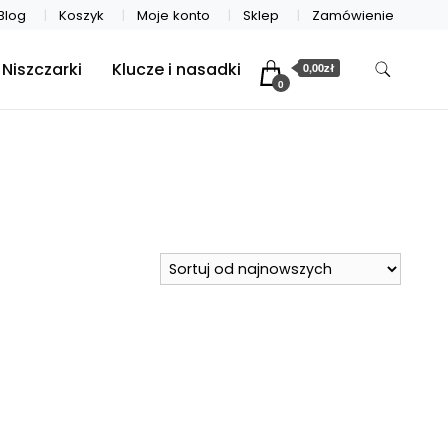
Blog
Koszyk
Moje konto
Sklep
Zamówienie
Niszczarki
Klucze i nasadki
0,00zł
0