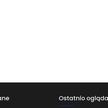
ane
Ostatnio ogląd