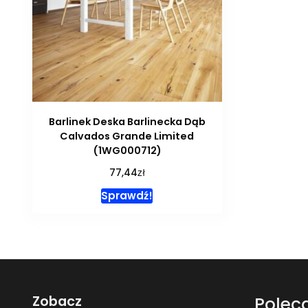
Barlinek Deska Barlinecka Dąb
Calvados Grande Limited
(1WG000712)
zł
77,44
Sprawdź!
Zobacz
Polec