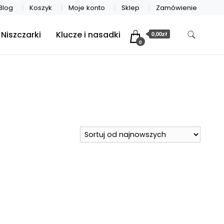
Blog
Koszyk
Moje konto
Sklep
Zamówienie
Niszczarki
Klucze i nasadki
0,00zł
0