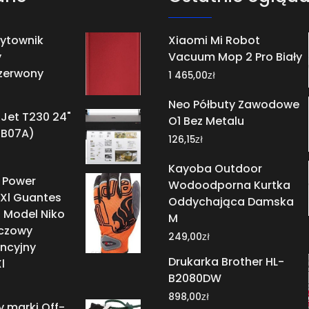
zytownik
Xiaomi Mi Robot
y
Vacuum Mop 2 Pro Biały
zerwony
zł
1 465,00
Neo Półbuty Zawodowe
Jet T230 24"
O1 Bez Metalu
HB07A)
zł
126,15
Kayoba Outdoor
 Power
Wodoodporna Kurtka
Xl Guantes
Oddychająca Damska
Model Niko
M
czowy
zł
249,00
ncyjny
Drukarka Brother HL-
l
B2080DW
zł
898,00
 marki Off-