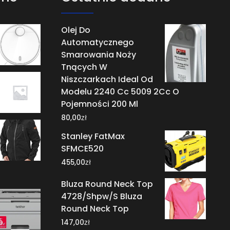
Olej Do
Automatycznego
Smarowania Noży
Tnących W
Niszczarkach Ideal Od
Modelu 2240 Cc 5009 2Cc O
Pojemności 200 Ml
zł
80,00
Stanley FatMax
SFMCE520
zł
455,00
Bluza Round Neck Top
4728/Shpw/S Bluza
Round Neck Top
zł
147,00