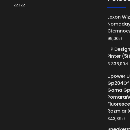
zzzzz
Lexon Wi
Nomada
Ciemnoc
zł
99,00
HP Design
Pinter (5
zł
3 338,00
Upower U
Gp204Of 
Gama Gp 
Pomarań
Fluoresce
Rozmiar X
zł
343,39
Sneakersy